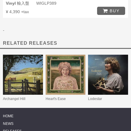
Vinyl
輸入盤
WIGLP389
BUY
¥ 4,390 +tax
-
RELATED RELEASES
Archangel Hill
Heart's Ease
Lodestar
HOME
NEWS