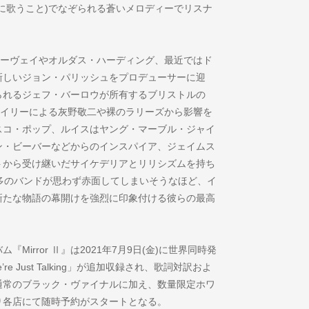
に歌うこと)でなぞられる蒼いメロディーでリスナ
PJハーヴェイやオルダス・ハーディング、最近ではド
新しいジョン・パリッシュをプロデューサーに迎
られるジェフ・バーロウが所有するブリストルの
敢行。ライリーによる灰野敬二や裸のラリーズから影響を
スコ・ポップ、ルイスはヤング・マーブル・ジャイ
ン・ビーバーなどからのインスパイア、ジェイムス
トから受け継いだサイケデリアとリリシズムを持ち
多のバンドが思わず赤面してしまいそうなほど、イ
新たな物語の幕開けを強烈に印象付ける彼らの最高
irror Ⅱ』は2021年7月9日(金)に世界同時発
 Just Talking」が追加収録され、歌詞対訳およ
通常のブラック・ヴァイナルに加え、数量限定ホワ
り各店にて随時予約がスタートとなる。