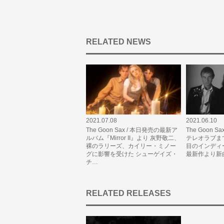
RELATED NEWS
2021.07.08
2021.06.10
The Goon Sax / 本日発売の最新ア
The Goon S
ルバム『Mirror II』より 灰野敬二、
テレオラブま
裸のラリーズ、カイリー・ミノー
目のインディ
グに影響を受けた シューゲイズ・
最新作より新曲「
チ…
RELATED RELEASES