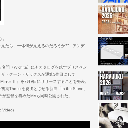
う。
たら、一体何が見えるのだろうか?” - アンデ
名門〈Wichita〉にもカタログを残すブリスベン
、ザ・グーン・サックスが通算3作目にして
Mirror Ⅱ』を7月9日にリリースすることを発表。
e xxを彷彿とさせる新曲「In the Stone」
ナが監督を務めたMVも同時公開された。
c Video)