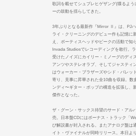
歌詞を載せてシュプレヒゲザング(喋るよう
ーの鼓動を揺らしてきた。
3年ぶりとなる最新作『Mirror Ⅱ』は、
ライ・クリーニングのデビュー作も記憶に
え、ポーティスヘッドやビークの活動で知
Invada Studiosでレコーディングを
受けたノイズにカイリー・ミノーグのディ
アンツやステレオラブ、そしてジャスティ
はウォーカー・ブラザーズやシド・バレッ
寄り、見事に昇華された全10曲を収録。数
ンディ〜ギター・ポップの構造を拡張し、
傑作となった。
ザ・グーン・サックス待望のサード・アルバム『M
売。日本盤CDにはボーナス・トラック「We’re
び解説書が封入される。またアナログ盤は
イト・ヴァイナルが同時リリース。本日よ