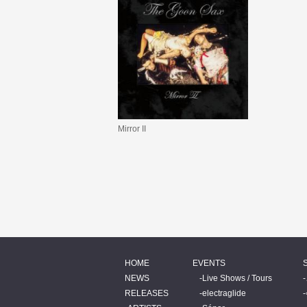
Mirror II
HOME
EVENTS
NEWS
Live Shows / Tours
RELEASES
electraglide