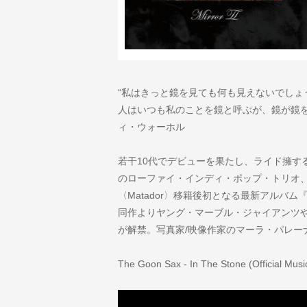
“私はきっと鏡を見ても何も見えないでしょ
人はいつも私のことを鏡と呼ぶが、鏡が鏡を見
ィ・ウォーホル
若干10代でデビューを果たし、ライド擁する
のローファイ・インディ・ポップ・トリオ
〈Matador〉移籍後初となる最新アルバム『
同作よりヤング・マーブル・ジャイアンツや初期Th
が解禁。写真家/映像作家のマーラ・パレー
The Goon Sax - In The Stone (Official Musi