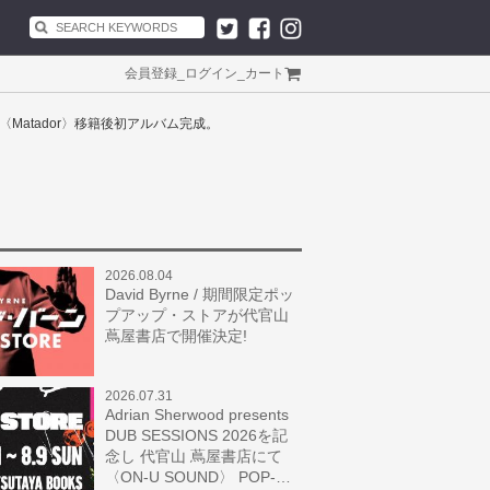
会員登録
_
ログイン
_
カート
〈Matador〉移籍後初アルバム完成。
2026.08.04
David Byrne / 期間限定ポッ
プアップ・ストアが代官山
蔦屋書店で開催決定!
2026.07.31
Adrian Sherwood presents
DUB SESSIONS 2026を記
念し 代官山 蔦屋書店にて
〈ON-U SOUND〉 POP-…