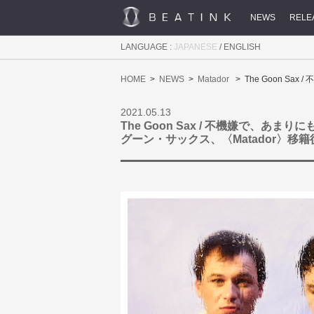
NEWS
RELE
LANGUAGE :
JAPANESE
/
ENGLISH
HOME
NEWS
Matador
The Goon 
2021.05.13
The Goon Sax / 不機嫌で、あ
グーン・サックス、〈Matador〉移