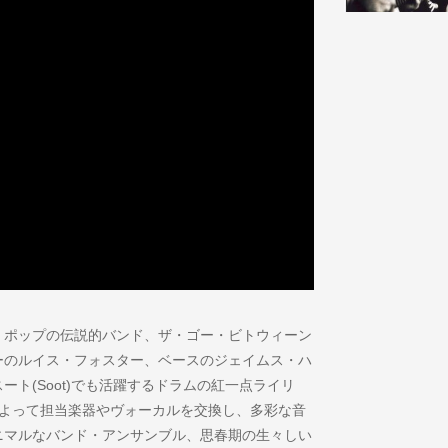
・ポップの伝説的バンド、ザ・ゴー・ビトウィーン
ーのルイス・フォスター、ベースのジェイムス・ハ
ト(Soot)でも活躍するドラムの紅一点ライリ
によって担当楽器やヴォーカルを交換し、多彩な音
ニマルなバンド・アンサンブル、思春期の生々しい