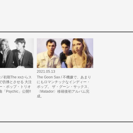
2021.05.13
ax / 初期The xxからス
The Goon Sax / 不機嫌で、あまり
で彷彿とさせる 大注
にもロマンチックなインディー・
ー・ポップ・トリオ
ポップ。 ザ・グーン・サックス、
Psychic」公開!!
〈Matador〉移籍後初アルバム完
成。