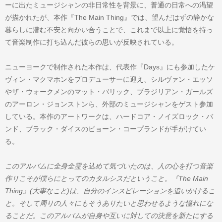
ーに出たミュージシャンの非日常性を背景に、普通の日常への渇望
が描かれたが、本作『The Main Thing』では、望んだはずの静かな
暮らしに潜む不安と向かい合うことで、これまで以上に覚悟を持っ
て音楽制作に打ち込んだ彼らの思いが反映されている。
ニューヨークで制作された本作は、代表作『Days』にも参加したケ
ヴィン・マクマホンをプロデューサーに迎え、シルヴァン・エッソ
やザ・ウォークメンのマット・バリック、ブラジリアン・ガールズ
のアーロン・ジョンストンら、外部のミュージシャンをゲスト参加
している。本作のアートワークは、ハードコア・ノイズロック・バ
ンド、ブラック・ダイスのビョーン・コープランドが手がけてい
る。
このアルバムに全身全霊を込めて気づいたのは、人の心を打つ音楽
作りこそが僕らにとってのカタルシスだということ。『The Main
Thing』(大事なこと)は、自分のインスピレーションを追いかけるこ
と。そして周りの人々にもそうありたいと思わせるような憧れにな
ることだ。このアルバムが自身や互いに対しての決意を新たにする