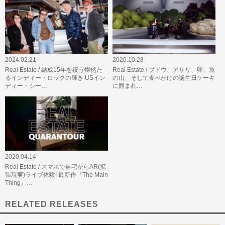
2024.02.21
2020.10.28
Real Estate / 結成15年を祝う燦然た
Real Estate / ブドウ、アサリ、卵、魚
るインディー・ロックの輝き USイン
の山、そして食べかけの誕生日ケーキ
ディー・シー…
に囲まれ…
2020.04.14
Real Estate / スマホで自宅からAR(拡
張現実)ライブ体験! 最新作『The Main
Thing』…
RELATED RELEASES