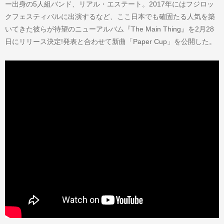
ー出身の5人組バンド、リアル・エステート。2017年にはフジロッ
クフェスティバルに出演するなど、ここ日本でも確固たる人気を築
いてきた彼らが待望のニューアルバム『The Main Thing』を2月28
日にリリース決定!発表と合わせて新曲「Paper Cup」を公開した。