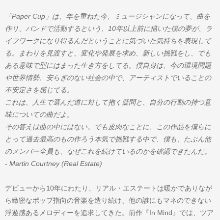
「Paper Cup」は、年を重ねた今、ミュージシャンになって、曲を
作り、バンドで活動するという、10年以上前に描いた僕の夢が、ラ
イフワークになり得るんだということに気づいた気持ちを表現して
る。まわりを見渡すと、変化や発展を求め、新しい挑戦をし、でも
ある意味で型にはまった生き方をしてる。僕自身は、今の環境問題
や世界情勢、安らぎのない社会の中で、アーティストでいることの
不安定さを感じてる。
これは、人生で選んだ道に対して抱く疑問と、自分の行動の持つ意
味についての曲だよ。
その答えは曲の中にはない。でも皮肉なことに、この作品を僕らに
とって過去最高のもの作ろう本気で挑戦する中で、僕も、たぶん他
のメンバー全員も、なぜこれを続けているのかを確認できたんだ。
- Martin Courtney (Real Estate)
デビューから10年にわたり、リアル・エステートは暖かでありなが
ら緻密なポップ指向の音楽を造り続け、他の誰にもマネのできない
浮遊感あるメロディーを追求してきた。前作『In Mind』では、ツア