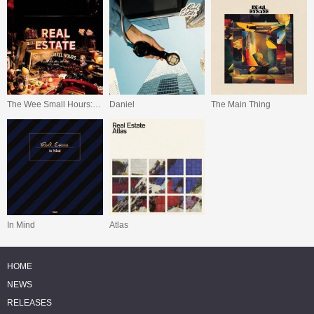
The Wee Small Hours: B-Sides and Other Detritus 2011-2025
Daniel
The Main Thing
In Mind
Atlas
HOME
NEWS
RELEASES