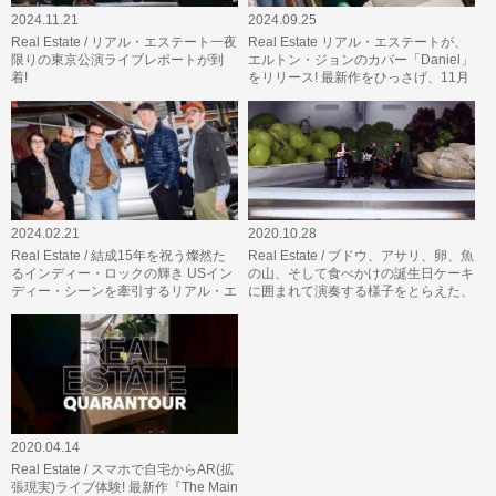
2024.11.21
2024.09.25
Real Estate / リアル・エステート一夜
Real Estate リアル・エステートが、
限りの東京公演ライブレポートが到
エルトン・ジョンのカバー「Daniel」
着!
をリリース! 最新作をひっさげ、11月
20日には一夜限りの東京公演…
2024.02.21
2020.10.28
Real Estate / 結成15年を祝う燦然た
Real Estate / ブドウ、アサリ、卵、魚
るインディー・ロックの輝き USイン
の山、そして食べかけの誕生日ケーキ
ディー・シーンを牽引するリアル・エ
に囲まれて演奏する様子をとらえた、
ステートが 新曲「Haunted Wor…
最新アルバム『The Main T…
2020.04.14
Real Estate / スマホで自宅からAR(拡
張現実)ライブ体験! 最新作『The Main