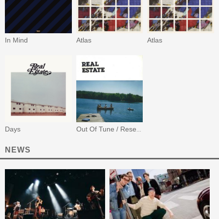
In Mind
Atlas
Atlas
Days
Out Of Tune / Reservoir #3
NEWS