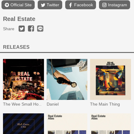
Official Site
Twitter
Facebook
Instagram
Real Estate
Share
RELEASES
Daniel
The Main Thing
The Wee Small Hours: B-Sides and Other Detritus 2011-2025