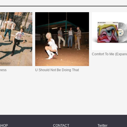
Comfort To Me (Expand
ness
U Should Not Be Doing That
SHOP
CONTACT
Twitter