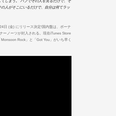
てしまう。 パブでその人を見るだけで、そ
その人がそこにいるだけで、自分は何てラッ
は、5月24日 (金) にリリース決定!国内盤は、ボーナ
ーツが封入される。現在iTunes Store
oon Rock」と「Got You」がいち早く