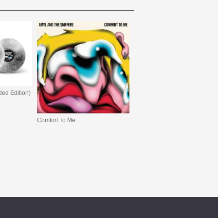
ed Edition)
Comfort To Me