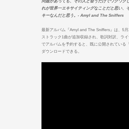
問題があっても、その人と会うだけでワクワクし
れが世界一エキサイティングなことだと思い、
キーなんだと思う。- Amyl and The Sniffers
最新アルバム『Amyl and The Sniffers』
ストラック1曲が追加収録され、歌詞対訳、ライナーノ
でアルバムを予約すると、既に公開されている「Mons
ダウンロードできる。