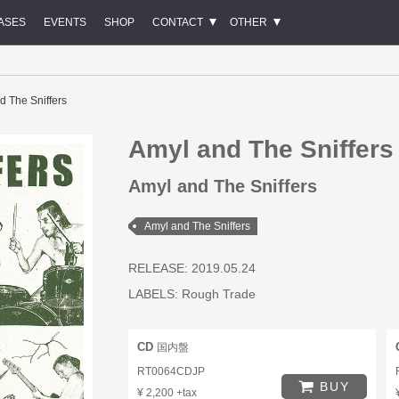
ASES
EVENTS
SHOP
CONTACT
OTHER
d The Sniffers
Amyl and The Sniffers
Amyl and The Sniffers
Amyl and The Sniffers
RELEASE: 2019.05.24
LABELS:
Rough Trade
CD
国内盤
RT0064CDJP
BUY
¥ 2,200 +tax