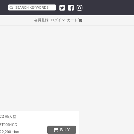
会員登録
_
ログイン
_
カート
CD
輸入盤
RT0064CD
BUY
¥ 2,200 +tax