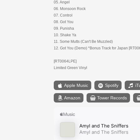
05. Angel
06. Monsoon Rock
07. Control
08. Got You
09. Punisha
10. Shake Ya
11. Some Mutts (Can't Be Muzzled)
12. Got You (Demo) *Bonus Track for Japan [RT0
[RT0064LPE]
Limited Green Vinyl
Apple Music
Spotify
iT
Amazon
Tower Records