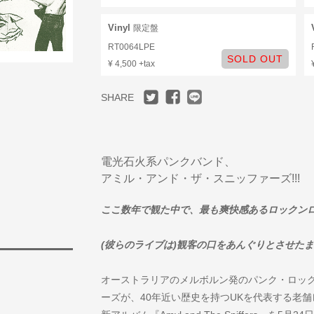
Vinyl
限定盤
RT0064LPE
SOLD OUT
¥ 4,500 +tax
SHARE
電光石火系パンクバンド、
アミル・アンド・ザ・スニッファーズ!!!
ここ数年で観た中で、最も爽快感あるロックンロールのラ
(彼らのライブは)観客の口をあんぐりとさせたままだった
オーストラリアのメルボルン発のパンク・ロッ
ーズが、40年近い歴史を持つUKを代表する老舗レーベル