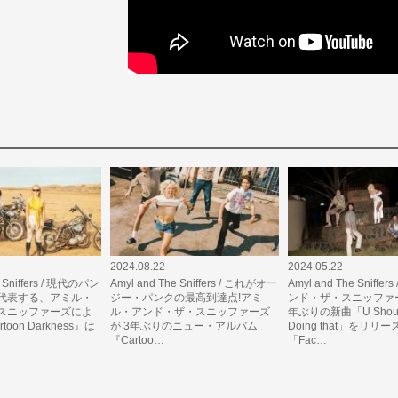
2024.08.22
2024.05.22
e Sniffers / 現代のパン
Amyl and The Sniffers / これがオー
Amyl and The Sniffe
代表する、アミル・
ジー・パンクの最高到達点!アミ
ンド・ザ・スニッファー
スニッファーズによ
ル・アンド・ザ・スニッファーズ
年ぶりの新曲「U Should
oon Darkness』は
が 3年ぶりのニュー・アルバム
Doing that」をリリー
『Cartoo…
「Fac…