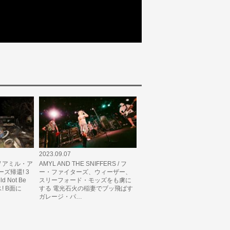
2023.09.07
rs / アミル・ア
AMYL AND THE SNIFFERS / フ
ズ帰還! 3
ー・ファイターズ、ウィーザー、
 Not Be
スリーフォード・モッズをも虜に
ス! B面に
する 電光石火の稲妻でブッ飛ばす
ガレージ・パ…