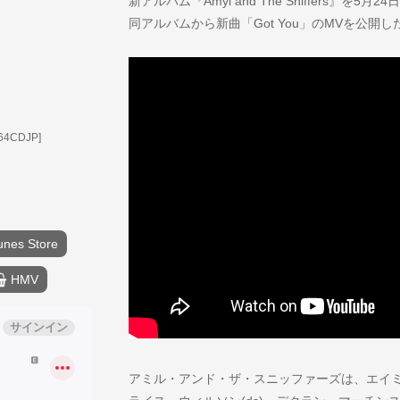
新アルバム『Amyl and The Sniffers』
同アルバムから新曲「Got You」のMVを公開し
064CDJP]
unes Store
HMV
アミル・アンド・ザ・スニッファーズは、エイミー