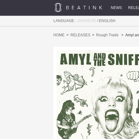
NEWS
RELE
LANGUAGE :
JAPANESE
/
ENGLISH
HOME
RELEASES
Rough Trade
Amyl an