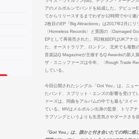
ライス・ウィルソン(ds)、デクラン・マーチンス
アのメルボルンでバンドを結成した。デビューEP『
てからリリースするまでわずか12時間でやり遂
2枚目のEP『Big Attractions』は2017
〈Homeless Records〉と英国の〈Damaged 
EPとして再発売された。同2枚組EPはUKアナ
た、オーストラリア、ロンドン、北米でも複数
音楽誌Q Magazineが主催するQ Awards
ザ・スニッファーズは今年、〈Rough Trade 
している。
今回公開されたシングル「Got You」は、ニュ
たバンド、スプリット・エンズの影響を受けて
ァーズは、同曲をアルバムの中でも最も“スイー
ている。MVはメルボルン出身の監督、トリア
ラブソングというよりも生意気さやダークさを
「Got You」は、誰かと付き合いたての時に