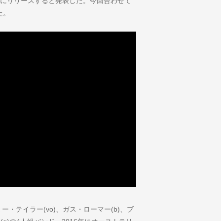
を5月24日にリリースすると発表した。今回合わせて
た。
・テイラー(vo)、ガス・ローマー(b)、ブ