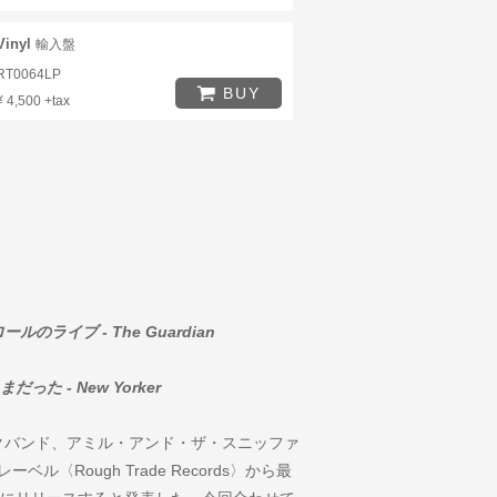
Vinyl
輸入盤
RT0064LP
BUY
¥ 4,500 +tax
イブ - The Guardian
 - New Yorker
クバンド、アミル・アンド・ザ・スニッファ
〈Rough Trade Records〉から最