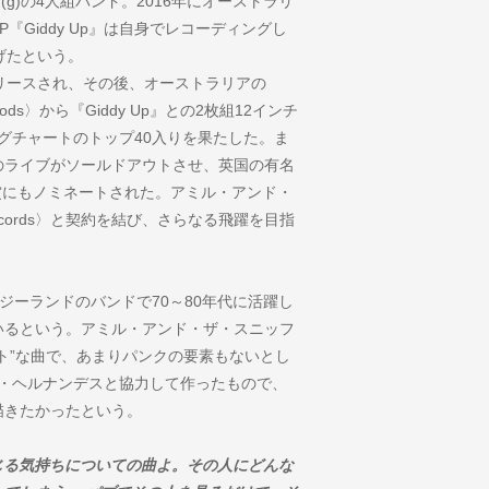
(g)の4人組バンド。2016年にオーストラリ
Giddy Up』は自身でレコーディングし
げたという。
年2月にリリースされ、その後、オーストラリアの
Goods〉から『Giddy Up』との2枚組12インチ
ログチャートのトップ40入りを果たした。ま
のライブがソールドアウトさせ、英国の有名
の新人賞にもノミネートされた。アミル・アンド・
Records〉と契約を結び、さらなる飛躍を目指
ージーランドのバンドで70～80年代に活躍し
いるという。アミル・アンド・ザ・スニッフ
ト”な曲で、あまりパンクの要素もないとし
ナ・ヘルナンデスと協力して作ったもので、
描きたかったという。
感じる気持ちについての曲よ。その人にどんな