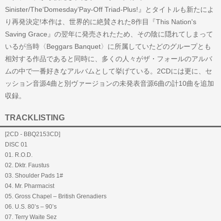
Sinister/The‘Domesday’Pay-Off Triad-Plus!』とタイトルも新たに
よ
り再発決定!本作は、世界的に絶賛された8作目『This Nation's
Saving Grace』の翌年に発売されたため、その陰に隠れてしまって
いるが当時〈Beggars Banquet〉に所属していたどのグループとも
相対する作品であると同時に、多くの人々がザ・フォールのアルバ
ムの中で一番好きなアルバムとして挙げている。2CDには更に、セ
ッション音源4曲と別ヴァージョンの未発表音源6曲の計10曲を追加
収録。
TRACKLISTING
[2CD - BBQ2153CD]
DISC 01
01. R.O.D.
02. Dktr. Faustus
03. Shoulder Pads 1#
04. Mr. Pharmacist
05. Gross Chapel – British Grenadiers
06. U.S. 80’s – 90’s
07. Terry Waite Sez