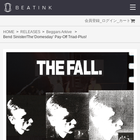
会員登録
_
ログイン
_
カート
HOME
RELEASES
Beggars Arkive
Bend Sinister/The‘Domesday’ Pay-Off Triad-Plus!