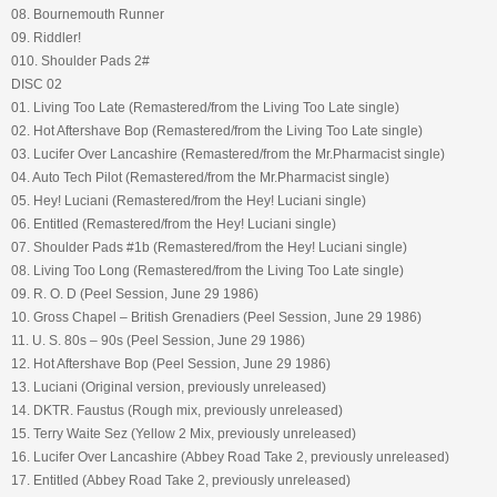
08. Bournemouth Runner
09. Riddler!
010. Shoulder Pads 2#
DISC 02
01. Living Too Late (Remastered/from the Living Too Late single)
02. Hot Aftershave Bop (Remastered/from the Living Too Late single)
03. Lucifer Over Lancashire (Remastered/from the Mr.Pharmacist single)
04. Auto Tech Pilot (Remastered/from the Mr.Pharmacist single)
05. Hey! Luciani (Remastered/from the Hey! Luciani single)
06. Entitled (Remastered/from the Hey! Luciani single)
07. Shoulder Pads #1b (Remastered/from the Hey! Luciani single)
08. Living Too Long (Remastered/from the Living Too Late single)
09. R. O. D (Peel Session, June 29 1986)
10. Gross Chapel – British Grenadiers (Peel Session, June 29 1986)
11. U. S. 80s – 90s (Peel Session, June 29 1986)
12. Hot Aftershave Bop (Peel Session, June 29 1986)
13. Luciani (Original version, previously unreleased)
14. DKTR. Faustus (Rough mix, previously unreleased)
15. Terry Waite Sez (Yellow 2 Mix, previously unreleased)
16. Lucifer Over Lancashire (Abbey Road Take 2, previously unreleased)
17. Entitled (Abbey Road Take 2, previously unreleased)