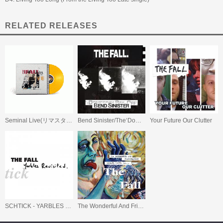
RELATED RELEASES
Seminal Live(リマスター盤
Bend Sinister/The‘Domesday’ Pay-Off Triad-Plus!
Your Future Our Clutter
SCHTICK - YARBLES REVISITED
The Wonderful And Frightening Escape Route To The Fall