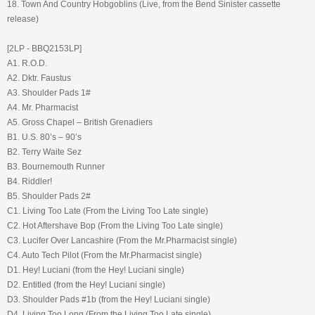
18. Town And Country Hobgoblins (Live, from the Bend Sinister cassette
release)
[2LP - BBQ2153LP]
A1. R.O.D.
A2. Dktr. Faustus
A3. Shoulder Pads 1#
A4. Mr. Pharmacist
A5. Gross Chapel – British Grenadiers
B1. U.S. 80’s – 90’s
B2. Terry Waite Sez
B3. Bournemouth Runner
B4. Riddler!
B5. Shoulder Pads 2#
C1. Living Too Late (From the Living Too Late single)
C2. Hot Aftershave Bop (From the Living Too Late single)
C3. Lucifer Over Lancashire (From the Mr.Pharmacist single)
C4. Auto Tech Pilot (From the Mr.Pharmacist single)
D1. Hey! Luciani (from the Hey! Luciani single)
D2. Entitled (from the Hey! Luciani single)
D3. Shoulder Pads #1b (from the Hey! Luciani single)
D4. Living Too Long (From the Living Too Late single)