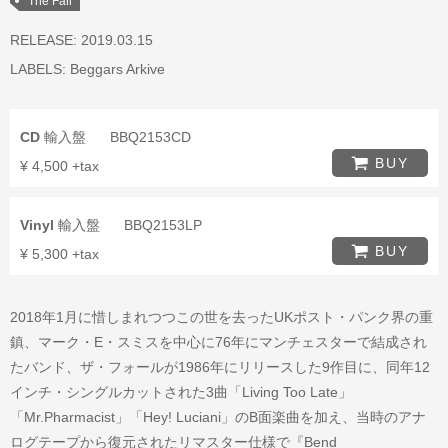
The Fall
RELEASE: 2019.03.15
LABELS:
Beggars Arkive
CD
輸入盤
BBQ2153CD
BUY
¥ 4,500 +tax
Vinyl
輸入盤
BBQ2153LP
BUY
¥ 5,300 +tax
2018年1月に惜しまれつつこの世を去ったUKポスト・パンク界の重
鎮、マーク・E・スミスを中心に76年にマンチェスターで結成され
たバンド、ザ・フォールが1986年にリリースした9作目に、同年12
インチ・シングルカットされた3曲「Living Too Late」
「Mr.Pharmacist」「Hey! Luciani」のB面楽曲を加え、当時のアナ
ログテープから復元されたリマスター仕様で『Bend