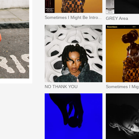
Sometimes I Might Be Introvert
GREY Area
NO THANK YOU