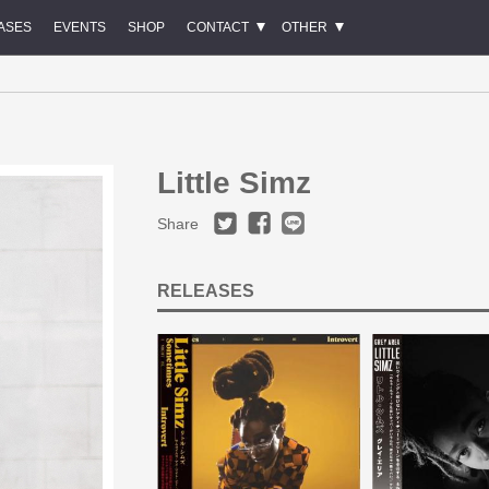
ASES
EVENTS
SHOP
CONTACT
OTHER
Little Simz
Share
RELEASES