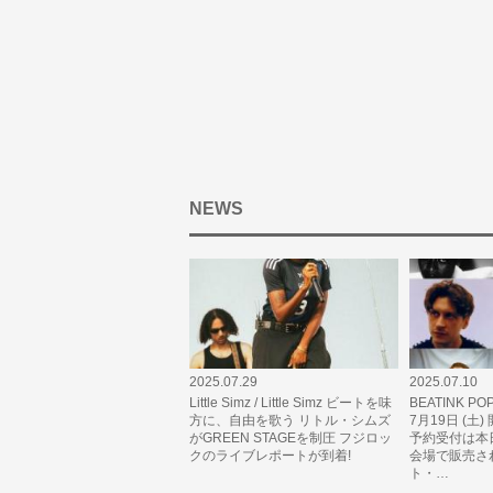
NEWS
2025.07.29
2025.07.10
Little Simz / Little Simz ビートを味
BEATINK PO
方に、自由を歌う リトル・シムズ
7月19日 (土
がGREEN STAGEを制圧 フジロッ
予約受付は本
クのライブレポートが到着!
会場で販売さ
ト・…