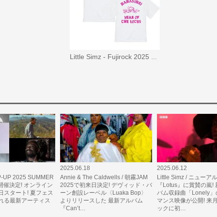
Little Simz - Fujirock 2025 T-Shirt (White)
2025.06.18
2025.06.12
P-UP 2025 SUMMER
Annie & The Caldwells / 朝霧JAM
Little Simz / ニュー
) 開催決定! オンライン
2025で初来日決定! デヴィッド・バ
『Lotus』に賞賛の嵐!
日スタート! 夏フェス
ーン創設レーベル〈Luaka Bop〉
バム収録曲「Lonely
れる最新アーティス
よりリリースした 最新アルバム
マンス映像が公開! 来
『Can’t…
ックに初…