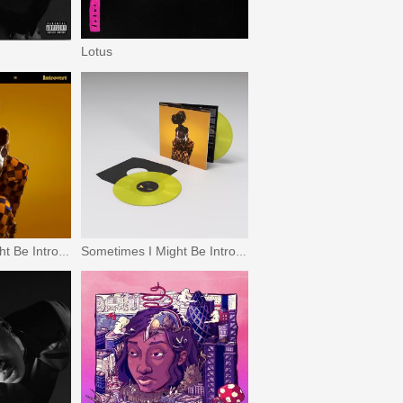
Lotus
Sometimes I Might Be Introvert
Sometimes I Might Be Introvert (限定盤)