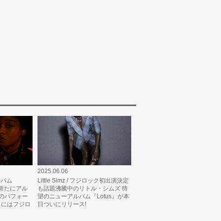
2025.06.06
アルバム
Little Simz / フジロック初出演決定
 新たにアル
も話題沸騰中のリトル・シムズ 待
」のパフォー
望のニューアルバム『Lotus』が本
月にはフジロ
日ついにリリース!