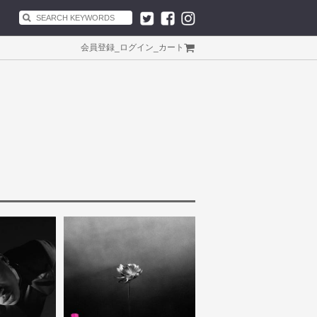
会員登録
_
ログイン
_
カート