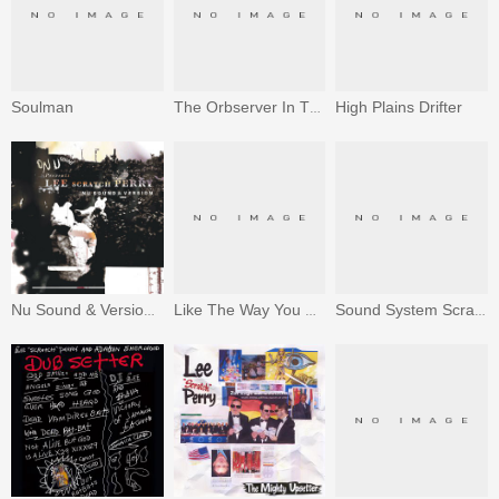
Soulman
High Plains Drifter
The Orbserver In The Star House
Nu Sound & Version (Bonus Track Version)
Like The Way You Should / Obeah Room
Sound System Scratch