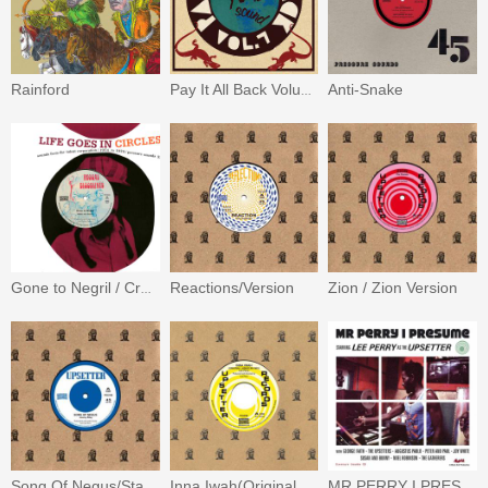
Rainford
Anti-Snake
Pay It All Back Volume 7
Reactions/Version
Zion / Zion Version
Gone to Negril / Crazy Negril
Song Of Negus/Stay Dread
Inna Iwah(Original Jamaican Mix)
MR PERRY I PRESUME : STARRING LEE PERRRY AS THE UPSETTER