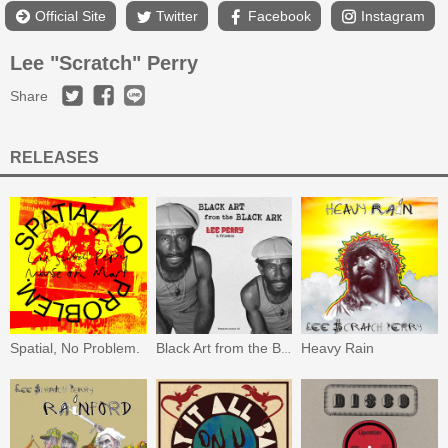
Official Site
Twitter
Facebook
Instagram
Lee "Scratch" Perry
Share
RELEASES
Spatial, No Problem.
Heavy Rain
Black Art from the Black Ark