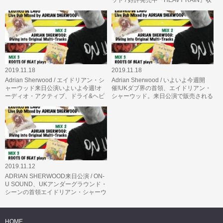
ッド / 好評発売中『HEAVY RAIN』収
録のレジェンドが集った楽曲…
2019.11.18
2019.11.18
Adrian Sherwood / エイドリアン・シ
Adrian Sherwood / いよいよ今週開
ャーウッド来日公演いよいよ今週!オ
催!UKダブ界の首領、エイドリアン・
ーディオ・アクティブ、ドライ&ヘビ
シャーウッド。来日公演で販売される
ーのメンバーを中心に集結した…
公式グッズが公開!
2019.11.12
ADRIAN SHERWOOD来日公演 / ON-
U SOUND、UKアンダーグラウンド・
シーンの首領エイドリアン・シャーウ
ッド来日公演開催間近!オーディオ・
ア…
HOME