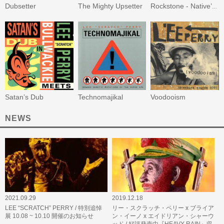
Dubsetter
The Mighty Upsetter
Rockstone - Native’s Adventures With Lee Perry At The Black Ark Late September 1977
Satan’s Dub
Technomajikal
Voodooism
NEWS
2021.09.29
2019.12.18
LEE “SCRATCH” PERRY / 特別追悼
リー・スクラッチ・ペリー x ブライア
展 10.08 ~ 10.10 開催のお知らせ
ン・イーノ x エイドリアン・シャーウ