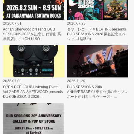
2026.07.31
2026.07.23
Adrian Sherwood presents DUB
タワーレコード × BEATINK presents
SESSIONS 2026を記念し 代官山 蔦
DUB SESSIONS 2026 開催記念スペ
屋書店にて〈ON-U SO…
シャル対談! Yo…
2026.07.08
2025.11.20
OPEN REEL DUB Listening Event
DUB SESSIONS 20th
Vol.2 ADRIAN SHERWOOD presents
ANNIVERSARY / 東京公演のライブレ
DUB SESSIONS 2026 …
ポートが到着!!! ラヴァーズ・…