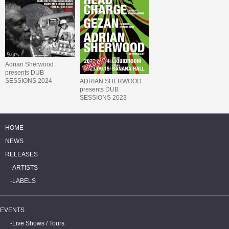
Adrian Sherwood
presents DUB
SESSIONS 2024
ADRIAN SHERWOOD
presents DUB
SESSIONS 2023
featuring AFRICAN
HEAD CHARGE &
GEZAN
HOME
NEWS
RELEASES
ARTISTS
LABELS
EVENTS
Live Shows / Tours