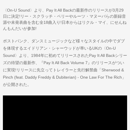
〈On-U Sound〉より、Pay It All Backの最新作のリリースが3月29
日に決定!リー・スクラッチ・ペリーやルーツ・マヌーバらの新録音
源や未発表曲を含む全18曲入り!日本からはリクル・マイ、にせんね
んもんだいが参加!
ポストパンク、ダンスミュージックなど様々なスタイルの中でダブ
を体現するエイドリアン・シャーウッドが率いるUKの〈On-U
Sound〉より、1984年に初めてリリースされたPay It All Backシリー
ズの待望の最新作、『Pay It All Back Volume 7』のリリースがつい
に実現!リリースに先立ってトレイラーと先行解禁曲「Sherwood &
Pinch (feat. Daddy Freddy & Dubiterian) - One Law For The Rich」
が公開された。