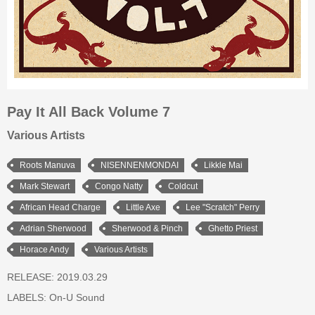
Pay It All Back Volume 7
Various Artists
Roots Manuva
NISENNENMONDAI
Likkle Mai
Mark Stewart
Congo Natty
Coldcut
African Head Charge
Little Axe
Lee "Scratch" Perry
Adrian Sherwood
Sherwood & Pinch
Ghetto Priest
Horace Andy
Various Artists
RELEASE: 2019.03.29
LABELS:
On-U Sound