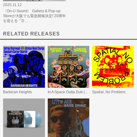
2025.11.12
〈On-U Sound〉 Gallery & Pop-up
Storeが大阪でも緊急開催決定! 20周年
を迎える「D…
RELATED RELEASES
Barbican Heights
In A Space Outta Dub (Black Vinyl)
Spatial, No Problem.