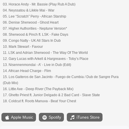
03. Horace Andy - Mr. Bassie (Play Rub A Dub)
04. Neyssatou & Likkle Mai - War
05. Lee “Scratch” Perry - African Starship
06. Denise Sherwood - Ghost Heart
07. Higher Authorities - Neptune Version*
08. Sherwood & Pinch ft. LSK - Fake Days
09. Congo Natty - UK All Stars In Dub
10. Mark Stewart - Favour
11. LSK and Adrian Sherwood - The Way Of The World
12. Gary Lucas with Arkell & Hargreaves - Toby’s Place
13. Nisennenmondai - A’ - Live in Dub (Edit)
14. African Head Charge - Flim
15. Los Gaiteros de San Jacinto - Fuego de Cumbia / Dub de Sangre Pura
(Dub Mix)
16. Little Axe - Deep River (The Payback Mix)
17. Ghetto Priest ft. Junior Delgado & 2 Bad Card - Slave State
18. Coldcut ft. Roots Manuva - Beat Your Chest
Apple Music
Spotify
iTunes Store