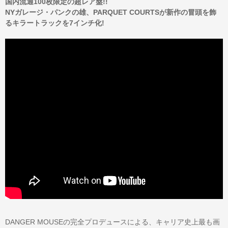
国内流通100枚限定の超レア盤!!
NYガレージ・パンクの雄、PARQUET COURTSが新作の冒頭を飾
るキラートラックを7インチ化!
DANGER MOUSEの完全プロデュースによる、キャリア史上最も画