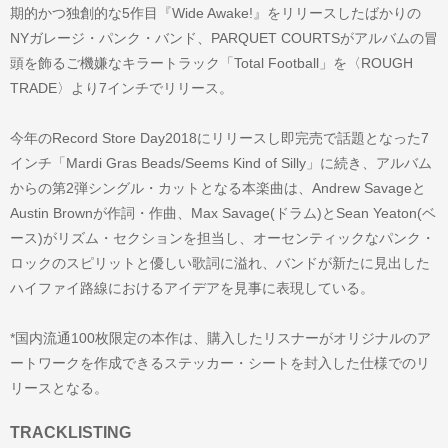
期的かつ独創的な5作目『Wide Awake!』をリリースしたばかりの
NYガレージ・パンク・バンド、PARQUET COURTSがアルバムの冒
頭を飾るご機嫌なキラートラック「Total Football」を〈ROUGH
TRADE〉より7インチでリリース。
今年のRecord Store Day2018にリリースし即完売で話題となった7
インチ「Mardi Gras Beads/Seems Kind of Silly」に続き、アルバム
からの第2弾シングル・カットとなる本楽曲は、Andrew Savageと
Austin Brownが作詞・作曲、Max Savage(ドラム)とSean Yeaton(ベ
ース)がリズム・セクションを担当し、オーセンティックなパンク・
ロックのスピリットと優しい歌詞に溢れ、バンドが新たに見出した
ハイファイ路線におけるアイデアを見事に表現している。
*国内流通100枚限定の本作は、購入したリスナーがオリジナルのア
ートワークを作成できるステッカー・シートを封入した仕様でのリ
リースとなる。
TRACKLISTING