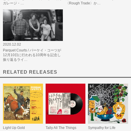
ガレージ・…
〈Rough Trade〉か…
2020.12.02
Parquet Courts / パーケイ・コーツが
12月10日に行われる10周年を記念し
振り返るライ…
RELATED RELEASES
Light Up Gold
Tally All The Things
Sympathy for Life