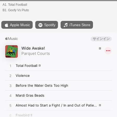
A1. Total Football
B1. Goofy Vs Pluto
Apple Music
Spotify
iTunes Store