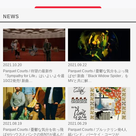
NEWS
2021.10.20
2021.09.22
Parquet Courts / 待望の最新作
Parquet Courts / 憂鬱な気分をぶっ飛
『Sympathy for Life』はいよいよ今週
ばせ! 新曲「Black Widow Spider」を
10/22発売! 新曲…
MVと共に解…
2021.08.19
2021.06.29
Parquet Courts / 憂鬱な気分を吹っ飛
Parquet Courts / ブルックリン発4人
ばせ!ハウスとパンクの街NYが産んだ
組バンド、パーケイ・コーツが