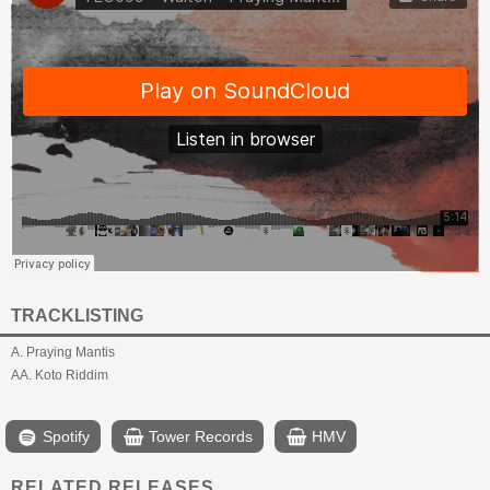
TRACKLISTING
A. Praying Mantis
AA. Koto Riddim
Spotify
Tower Records
HMV
RELATED RELEASES