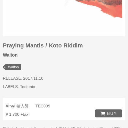
Praying Mantis / Koto Riddim
Walton
Walton
RELEASE: 2017.11.10
LABELS:
Tectonic
Vinyl
輸入盤
TEC099
BUY
¥ 1,700 +tax