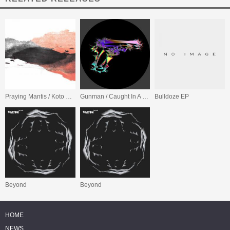
Praying Mantis / Koto Riddim
Gunman / Caught In A Trip
Bulldoze EP
Beyond
Beyond
HOME
NEWS