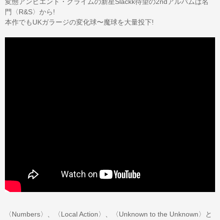
変態アンビエント・グライムの新星Slackk待望の2ndアルバムは名
門〈R&S〉から!
本作でもUKガラージの変化球〜魔球を大量投下!
〈Numbers〉、〈Local Action〉、〈Unknown to the Unknown〉と