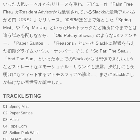
いった人気レーベルからリリースを重ね、デビュー作『Palm Tree
Fire』がResident Advisorから絶賛されているSlackkの最新アルバム
が名門〈R&S〉よりリリース。90BPMほどまで落とした「Spring
Mist」や「Zip Me Up」といったR&Bトラックなど随所に今までとは
違う試みを配しながら、「Old Petchy Shows」のようなUKファンキ
ー、「Paper Santos」、「Reasons」といったSlackkに影響を与え
た初期グライム~ハウス・ナンバー、そして「So Far, The Sea」、
「And The Sun」といった今までのSlackkからは想像できないよう
などストレートなエモーショナル・サウンドも披露。夕焼けにも夜
明けにもフィットするアトモスフィアの演出…、まさにSlackkにし
か描けない音世界が誕生した。
TRACKLISTING
01. Spring Mist
02. Paper Santos
03. Maze
04. Ripe Corn
05. Sefton Park West
06. Desert Eagle