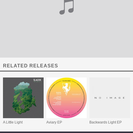
RELATED RELEASES
A Little Light
Aviary EP
Backwards Light EP