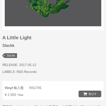
A Little Light
Slackk
Slackk
RELEASE: 2017.05.12
LABELS:
R&S Records
Vinyl
輸入盤
RS1705
BUY
¥ 2,550 +tax