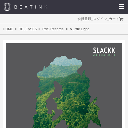
会員登録
_
ログイン
_
カート
HOME
RELEASES
R&S Records
A Little Light