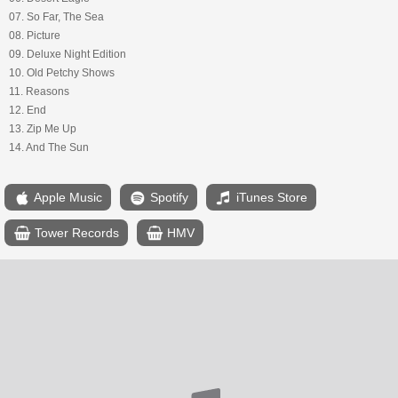
07. So Far, The Sea
08. Picture
09. Deluxe Night Edition
10. Old Petchy Shows
11. Reasons
12. End
13. Zip Me Up
14. And The Sun
Apple Music
Spotify
iTunes Store
Tower Records
HMV