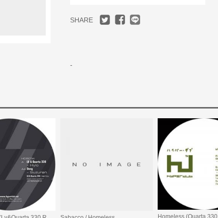
SHARE
-
Hylo/Suzuran(Lv&Quarta 330 Remix)
Sabacco / Homeless