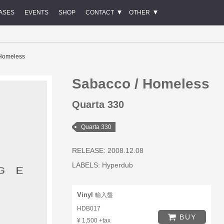
ASES
EVENTS
SHOP
CONTACT
OTHER
 Homeless
Sabacco / Homeless
Quarta 330
Quarta 330
RELEASE: 2008.12.08
LABELS:
Hyperdub
Vinyl
輸入盤
HDB017
BUY
¥ 1,500 +tax