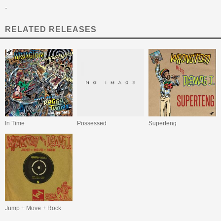
-
RELATED RELEASES
In Time
Possessed
Superteng
Jump + Move + Rock