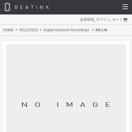
会員登録
_
ログイン
_
カート
HOME
RELEASES
Digital Hardcore Recordings
Kill Life