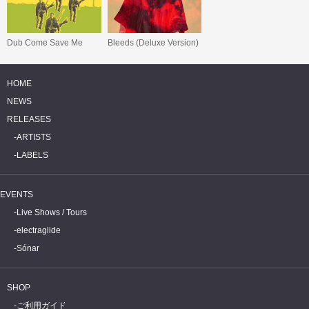
Dub Come Save Me
Bleeds (Deluxe Version)
HOME
NEWS
RELEASES
ARTISTS
LABELS
EVENTS
Live Shows / Tours
electraglide
Sónar
SHOP
ご利用ガイド