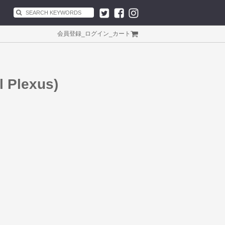
会員登録
_
ログイン
_
カート
l Plexus)