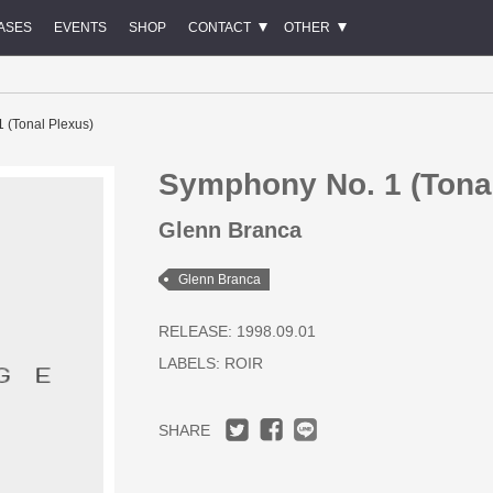
ASES
EVENTS
SHOP
CONTACT
OTHER
 (Tonal Plexus)
Symphony No. 1 (Tona
Glenn Branca
Glenn Branca
RELEASE: 1998.09.01
LABELS:
ROIR
SHARE