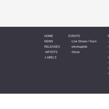
HOME
EVENTS
NEWS
Live Shows / Tours
RELEASES
electraglide
ARTISTS
Sónar
LABELS
© 2026 BEATINK.COM.