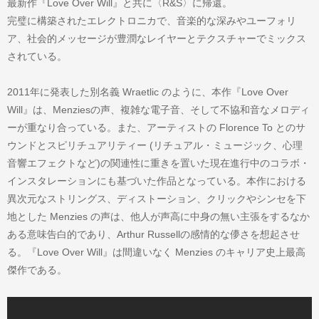
最新作『Love Over Will』と共に〈R&S〉に帰還。
完璧に構築されたエレクトロニカで、音楽的な深みやユーフォリ
ア、社会的メッセージが豊潤なレイヤーとテクスチャーでミックス
されている。
2011年に発表した別名義 Wraetlic のように、本作『Love Over
Will』は、Menziesの声、複雑な電子音、そして不協和音なメロディ
ーが重なり合っている。また、アーティストの Florence To とのサ
ウンドとスピリチュアリティー (リチュアル・ミュージック、心理
音響エフェクトなど)の関連性に重きを置いた現在進行中のコラボ・
インスタレーションにも基づいた作品となっている。本作における
異次元なストリングス、ディストーション、クリックやシンセを下
地とした Menzies の声は、他人が声高に中身の無い主張をするなか
ある意味告白的であり、Arthur Russellの感情的な儚さを想起させ
る。『Love Over Will』は間違いなく Menzies のキャリア史上最高
傑作である。