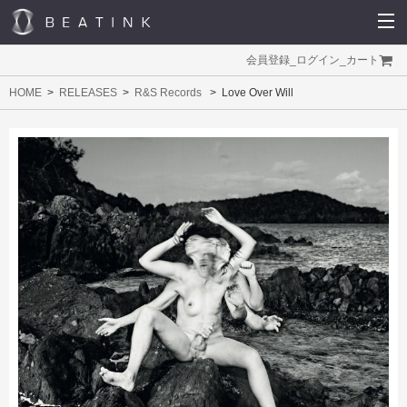
会員登録
_
ログイン
_
カート
HOME
RELEASES
R&S Records
Love Over Will