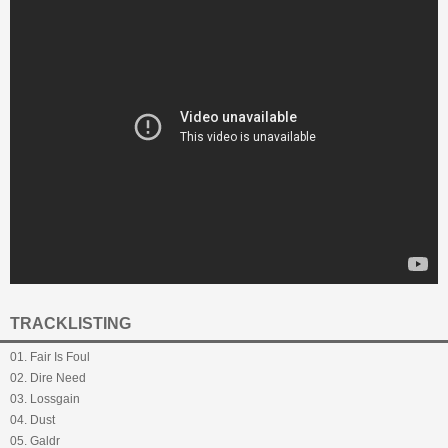
TRACKLISTING
01. Fair Is Foul
02. Dire Need
03. Lossgain
04. Dust
05. Galdr