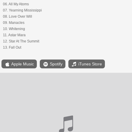
06. All My Atoms
07. Yearning Mississippi
08. Love Over Will
09. Manacles
10. Whitening
11. Astar Mara
12. Star At The Summit
13. Fall Out
Apple Music
Spotify
iTunes Store