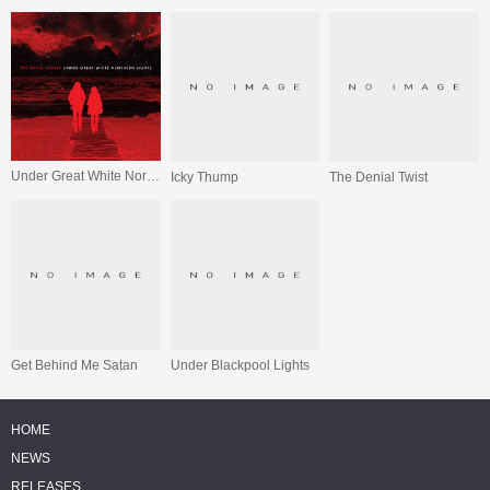
Under Great White Northern Lights
Icky Thump
The Denial Twist
Get Behind Me Satan
Under Blackpool Lights
HOME
NEWS
RELEASES