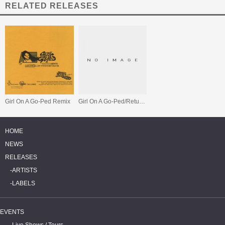
RELATED RELEASES
Girl On A Go-Ped Remix
Girl On A Go-Ped/Return Of The Spooky Driver
HOME
NEWS
RELEASES
ARTISTS
LABELS
EVENTS
Live Shows / Tours