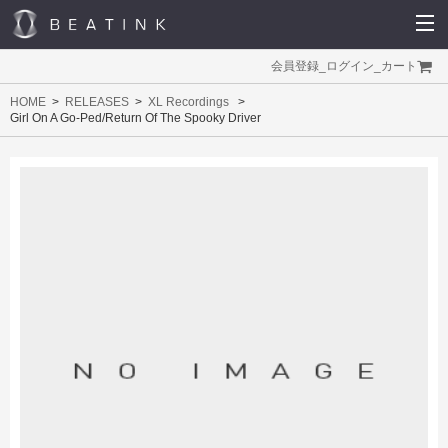
会員登録
_
ログイン
_
カート
HOME
RELEASES
XL Recordings
Girl On A Go-Ped/Return Of The Spooky Driver