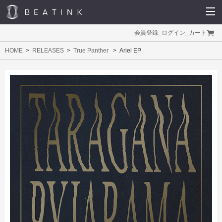
会員登録
_
ログイン
_
カート
HOME
RELEASES
True Panther
Ariel EP