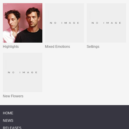
Highlights
Mixed Emotions
Settings
New Flowers
HOME
NEWS
RELEASES