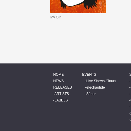
My Girl
HOME
EVENTS
NEWS
Live Shows / Tours
RELEASES
electraglide
ARTISTS
Sónar
LABELS