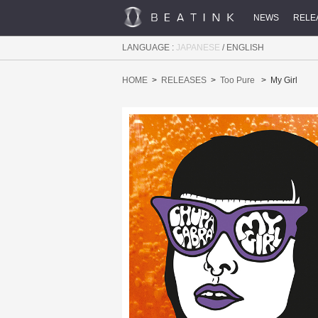
NEWS
RELE
LANGUAGE :
JAPANESE
/
ENGLISH
HOME
RELEASES
Too Pure
My Girl