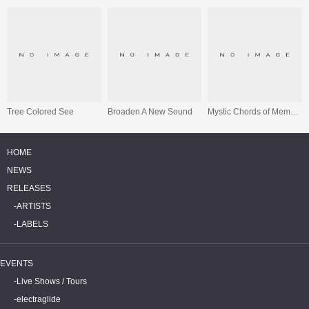
Tree Colored See
Broaden A New Sound
Mystic Chords of Memory
HOME
NEWS
RELEASES
ARTISTS
LABELS
EVENTS
Live Shows / Tours
electraglide