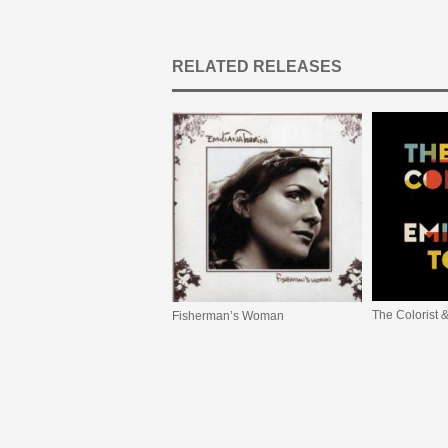
RELATED RELEASES
The Colorist &
Fisherman’s Woman