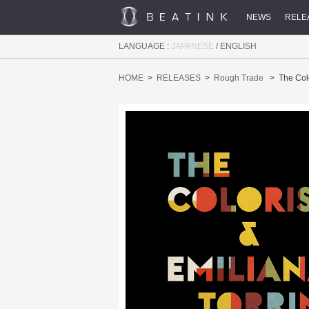
NEWS
RELE
LANGUAGE :
JAPANESE
/
ENGLISH
HOME
RELEASES
Rough Trade
The Colo