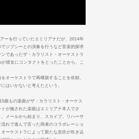
ツアーを行っていたエミリアナだが、2014年
バでジプシーとの演奏を行うなど音楽的探求
ァンであったザ・カラリスト・オーケストラ
oesmansが彼女にコンタクトをとったことから、こ
曲をオーケストラで再構築することを依頼、
けにはいかないと考えたという。
15曲もの楽曲がザ・カラリスト・オーケス
ントが施された楽曲はエミリアナ本人でさ
う。メールから始まり、スカイプ、リハーサ
な流れで進んで言った両者のコラボレーショ
・オーケストラによって新たな息吹が吹き込