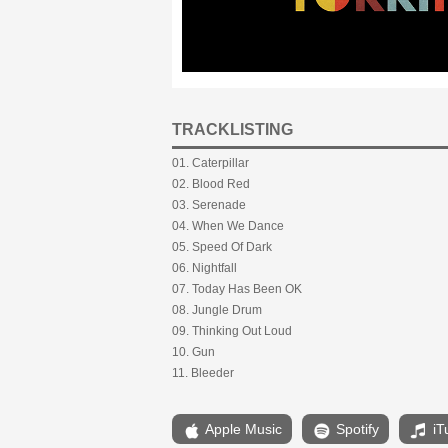
TRACKLISTING
01. Caterpillar
02. Blood Red
03. Serenade
04. When We Dance
05. Speed Of Dark
06. Nightfall
07. Today Has Been OK
08. Jungle Drum
09. Thinking Out Loud
10. Gun
11. Bleeder
Apple Music
Spotify
iT