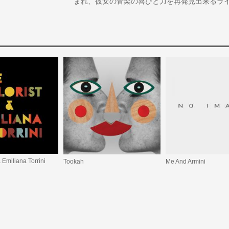
まれ、彼女の音楽の喜びと力を再発見出来るラ
 Emiliana Torrini
Tookah
Me And Armini