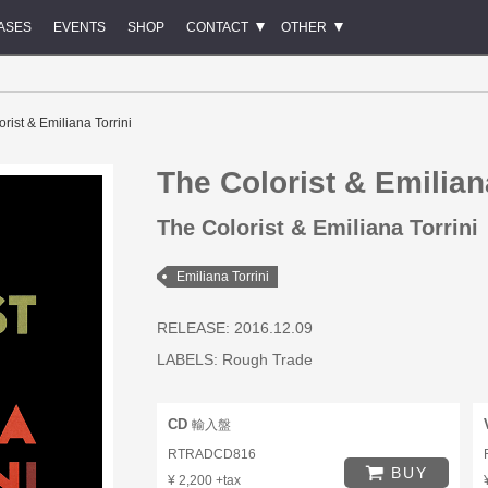
ASES
EVENTS
SHOP
CONTACT
OTHER
rist & Emiliana Torrini
The Colorist & Emilian
The Colorist & Emiliana Torrini
Emiliana Torrini
RELEASE: 2016.12.09
LABELS:
Rough Trade
CD
輸入盤
RTRADCD816
BUY
¥ 2,200 +tax