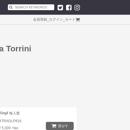
会員登録
_
ログイン
_
カート
a Torrini
Vinyl
輸入盤
RTRADLP816
BUY
¥ 5,300 +tax