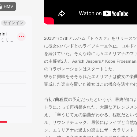
HMV
2013年に7thアルバム『トゥカァ』をリリース
に彼女のバンドとのライブを一旦休止、コルド
を続けていた。そんな時に元々エミリアナのフ
の主催者2人、Aarich JespersとKobe Pr
のコラボレーションはスタートした。
彼らに興味をそそられたエミリアナは彼女の楽
完成した楽曲を聞いた彼女はこの機会を逃すわ
当初7曲程度の予定だったというが、最終的には
トラによって再構築された。大胆なアレンジメ
え、「辛うじて元の楽曲がわかる」程度だとい
ル、サウンドチェック、最後にはライブと自然
ン。エミリアナの過去の楽曲にザ・カラリスト