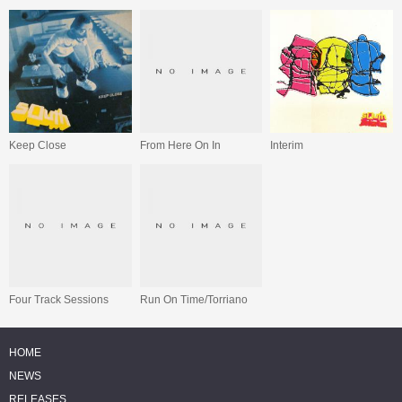
Keep Close
From Here On In
Interim
Four Track Sessions
Run On Time/Torriano
HOME
NEWS
RELEASES