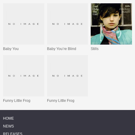
Baby You
Baby You’re Blind
Stills
Funny Little Frog
Funny Little Frog
HOME
NEWS
RELEASES