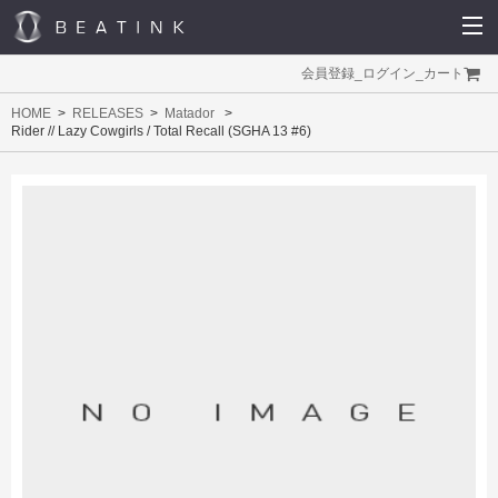
会員登録
_
ログイン
_
カート
HOME
RELEASES
Matador
Rider // Lazy Cowgirls / Total Recall (SGHA 13 #6)