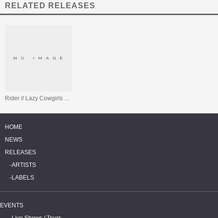
RELATED RELEASES
Rider // Lazy Cowgirls / Total Recall (SGHA 13 #6)
HOME
NEWS
RELEASES
ARTISTS
LABELS
EVENTS
Live Shows / Tours