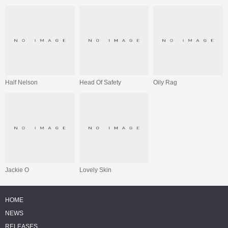
Half Nelson
Head Of Safety
Oily Rag
Jackie O
Lovely Skin
HOME
NEWS
RELEASES