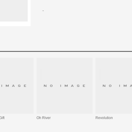
-
ift
Oh River
Revolution