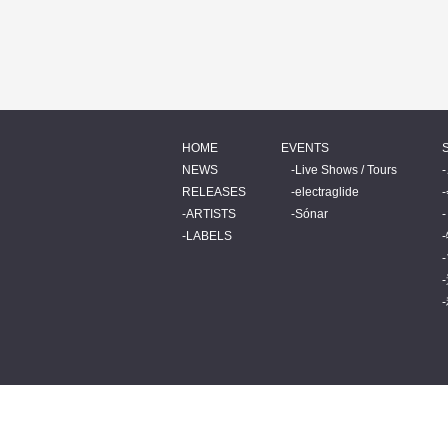
HOME
EVENTS
NEWS
Live Shows / Tours
RELEASES
electraglide
ARTISTS
Sónar
LABELS
© 2026 BEATINK.COM.