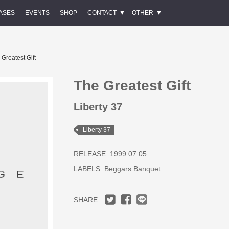
ASES
EVENTS
SHOP
CONTACT
OTHER
 Greatest Gift
The Greatest Gift
Liberty 37
Liberty 37
RELEASE: 1999.07.05
LABELS:
Beggars Banquet
SHARE