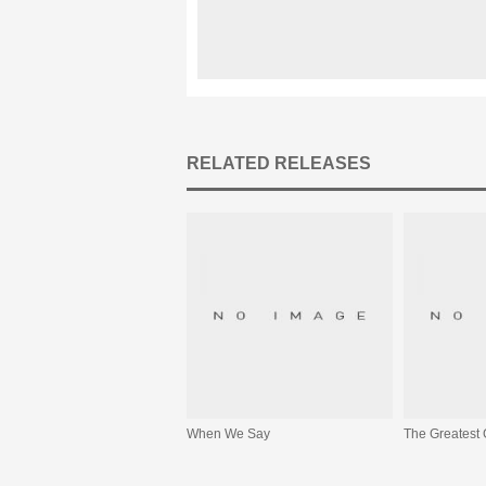
RELATED RELEASES
When We Say
The Greatest G