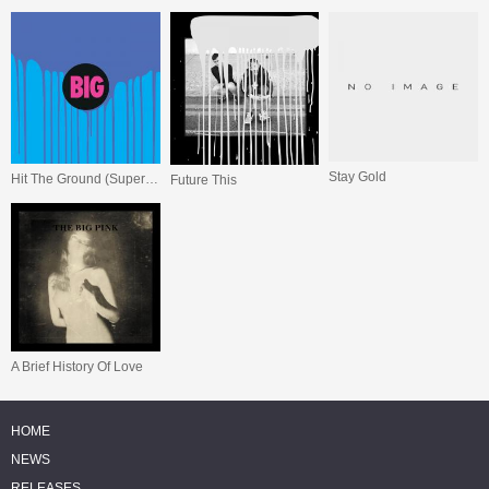
Stay Gold
Hit The Ground (Superman)
Future This
A Brief History Of Love
HOME
NEWS
RELEASES