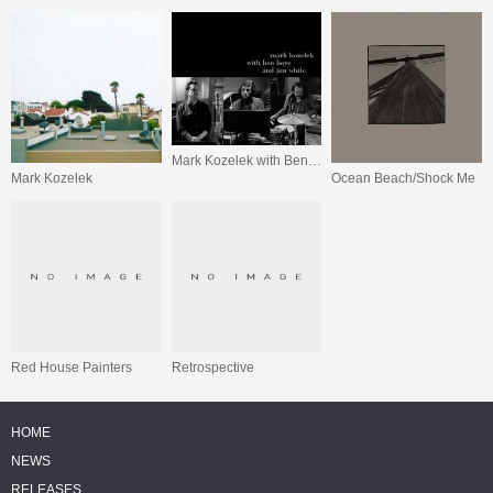
Mark Kozelek with Ben Boye and Jim White
Mark Kozelek
Ocean Beach/Shock Me
Red House Painters
Retrospective
HOME
NEWS
RELEASES