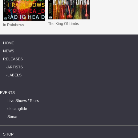
The King Of Limbs
In Rainbows
HOME
NEWS
RELEASES
ARTISTS
LABELS
EVENTS
Live Shows / Tours
electraglide
Sónar
SHOP