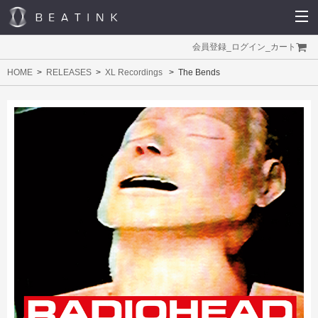
会員登録
_
ログイン
_
カート
HOME
RELEASES
XL Recordings
The Bends