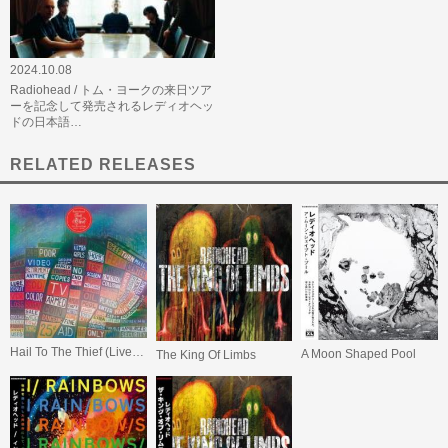
2024.10.08
Radiohead / トム・ヨークの来日ツア
ーを記念して発売されるレディオヘッ
ドの日本語…
RELATED RELEASES
Hail To The Thief (Live Recordings 2003-2009)
A Moon Shaped Pool
The King Of Limbs