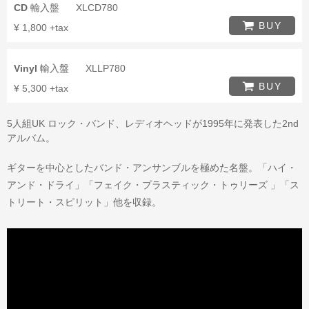
CD
輸入盤
XLCD780
BUY
¥ 1,800 +tax
Vinyl
輸入盤
XLLP780
BUY
¥ 5,300 +tax
5人組UK ロック・バンド、レディオヘッドが1995年に発表した2nd
アルバム。
ギターを中心としたバンド・アンサンブルを極めた名盤。「ハイ・
アンド・ドライ」「フェイク・プラスティック・トゥリーズ 」「ス
トリート・スピリット」他を収録。