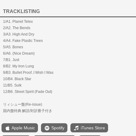
TRACKLISTING
1/A1. Planet Telex
2/A2. The Bends
3/A3. High And Dry
4/A4. Fake Plastic Trees
5/A5. Bones
6/A6. (Nice Dream)
7/B1. Just
8/B2. My Iron Lung
9/B3. Bullet Proof..I Wish I Was
10/B4. Black Star
11/B5. Sulk
12/B6. Street Spirit (Fade Out)
リィシュー盤(Re-issue)
国内盤特典:解説/対訳冊子付き
Apple Music
Spotify
iTunes Store