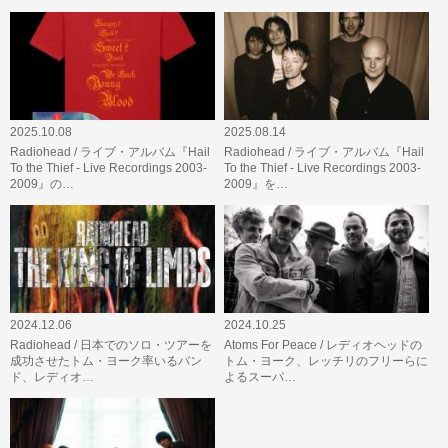
2025.10.08
2025.08.14
Radiohead / ライブ・アルバム『Hail
Radiohead / ライブ・アルバム『Hail
To the Thief - Live Recordings 2003-
To the Thief - Live Recordings 2003-
2009』の…
2009』を…
2024.12.06
2024.10.25
Radiohead / 日本でのソロ・ツアーを
Atoms For Peace / レディオヘッドの
成功させたトム・ヨーク率いるバン
トム・ヨーク、レッチリのフリーらに
ド、レディオ…
よるスーパ…