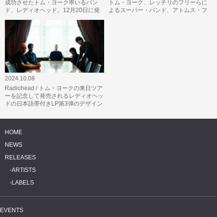
成功させたトム・ヨーク率いるバン
トム・ヨーク、レッチリのフリーらに
ド、レディオヘッド。12月20日に発
よるスーパー・バンド、アトムス・フ
売となる『The King of Limbs』国…
ォー・ピースのデビュー作『A…
2024.10.08
Radiohead / トム・ヨークの来日ツア
ーを記念して発売されるレディオヘッ
ドの日本語帯付きLP第3弾のデザイン
が公開!第1弾は、いよいよ今週…
HOME
NEWS
RELEASES
ARTISTS
LABELS
EVENTS