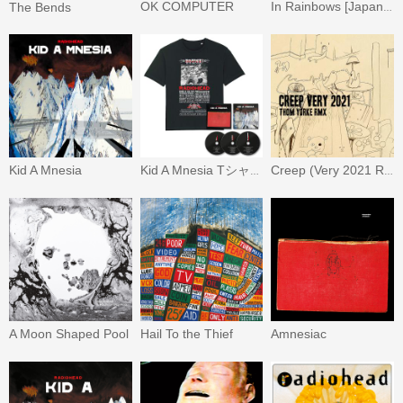
OK COMPUTER
The Bends
In Rainbows [Japanese Expanded Edition]
Kid A Mnesia
Kid A Mnesia Tシャツ付限定盤
Creep (Very 2021 Rmx)
A Moon Shaped Pool
Hail To the Thief
Amnesiac