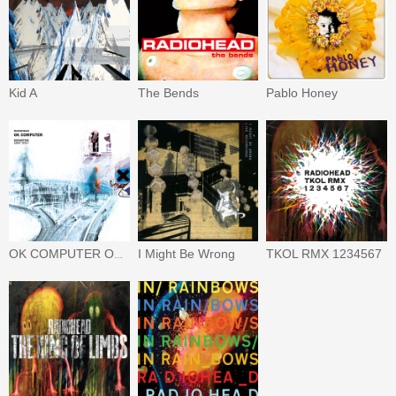
Kid A
The Bends
Pablo Honey
I Might Be Wrong
TKOL RMX 1234567
OK COMPUTER OKNOTOK 1997 2017