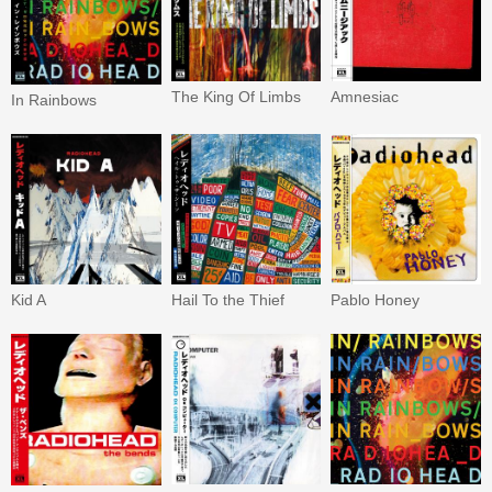
The King Of Limbs
Amnesiac
In Rainbows
Kid A
Hail To the Thief
Pablo Honey