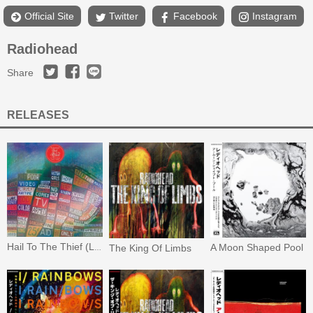
Official Site
Twitter
Facebook
Instagram
Radiohead
Share
RELEASES
A Moon Shaped Pool
The King Of Limbs
Hail To The Thief (Live Recordings 2003-2009)