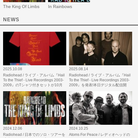
The King Of Limbs
In Rainbows
NEWS
2025.10.08
2025.08.14
Radiohead / ライブ・アルバム『Hail
Radiohead / ライブ・アルバム『Hail
To the Thief - Live Recordings 2003-
To the Thief - Live Recordings 2003-
2009』のTシャツ付きセットが10月
2009』を発表!本日デジタル配信開
31日に発売決定!
始、ライブ映像も公開。フィ…
2024.12.06
2024.10.25
Radiohead / 日本でのソロ・ツアーを
Atoms For Peace / レディオヘッドの