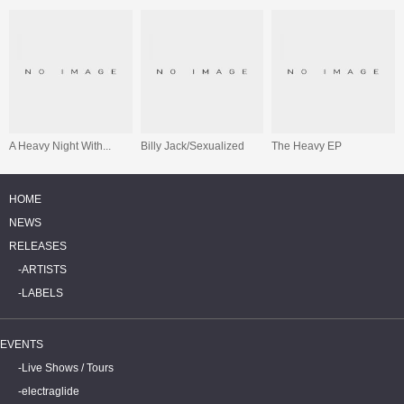
A Heavy Night With...
Billy Jack/Sexualized
The Heavy EP
HOME
NEWS
RELEASES
ARTISTS
LABELS
EVENTS
Live Shows / Tours
electraglide