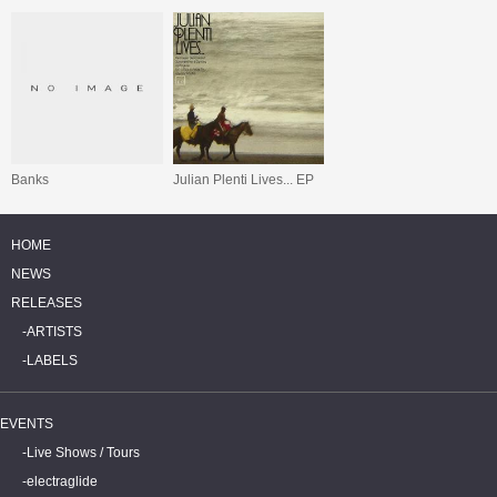
Banks
Julian Plenti Lives... EP
HOME
NEWS
RELEASES
ARTISTS
LABELS
EVENTS
Live Shows / Tours
electraglide