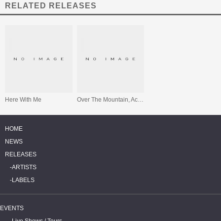
RELATED RELEASES
Here With Me
Over The Mountain, Across The Valley and Back To The Stars
HOME
NEWS
RELEASES
ARTISTS
LABELS
EVENTS
Live Shows / Tours