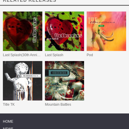
RELATED RELEASES
Last Splash(30th Anniversary Edition)
Last Splash
Pod
Title TK
Mountain Battles
HOME
NEWS