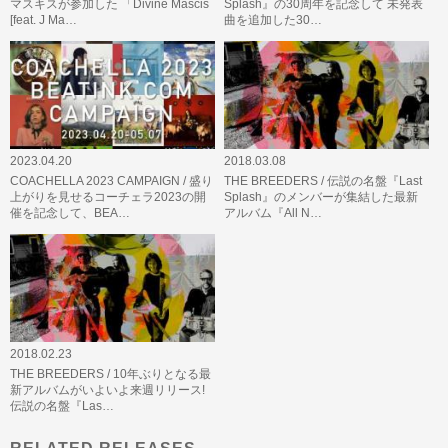
マスキスが参加した 「Divine Mascis
Splash』の30周年を記念して 未発表
[feat. J Ma…
曲を追加した30…
2023.04.20
2018.03.08
COACHELLA 2023 CAMPAIGN / 盛り
THE BREEDERS / 伝説の名盤『Last
上がりを見せるコーチェラ2023の開
Splash』のメンバーが集結した最新
催を記念して、BEA…
アルバム『All N…
2018.02.23
THE BREEDERS / 10年ぶりとなる最
新アルバムがいよいよ来週リリース!
伝説の名盤『Las…