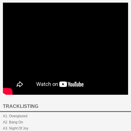
TRACKLISTING
A1. Overglazed
A2. Bang On
A3. Night Of Joy