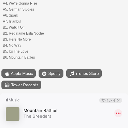
A4. We're Gonna Rise
A5. German Studies
A6. Spark
A7. Istanbul
B1. Walk It Off
B2. Regalame Esta Noche
B3. Here No More
B4. No Way
B5. It's The Love
B6. Mountain Battles
Apple Music
Spotify
iTunes Store
Tower Records