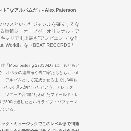
アルバムだ」- Alex Paterson
ハウスといったジャンルを確立するな
る重鎮ジ・オーブが、オリジナル・ア
キャリア史上最も"アンビエント"な作
 World!』を〈BEAT RECORDS /
oonbuilding 2703 AD』は、もともと
ra)の依頼で、オペラの編曲家や専門家たちとも近い距
り、アルバムとして完成させるまでに6年も
たった6ヶ月未満だったという。アレック
は、ツアーの合間に行われたフィールド・レ
で300は達したというライブ・パフォーマ
れている。
ニック・ミュージックでこのレベルまで到達
なお常に次の音楽的サプライズに自分自身が