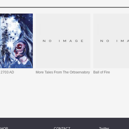
 2703 AD
More Tales From The Orbservatory
Ball of Fire
SHOP
CONTACT
Twitter