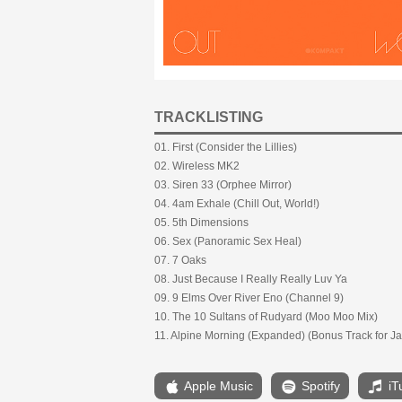
TRACKLISTING
01. First (Consider the Lillies)
02. Wireless MK2
03. Siren 33 (Orphee Mirror)
04. 4am Exhale (Chill Out, World!)
05. 5th Dimensions
06. Sex (Panoramic Sex Heal)
07. 7 Oaks
08. Just Because I Really Really Luv Ya
09. 9 Elms Over River Eno (Channel 9)
10. The 10 Sultans of Rudyard (Moo Moo Mix)
11. Alpine Morning (Expanded) (Bonus Track for J
Apple Music
Spotify
iT