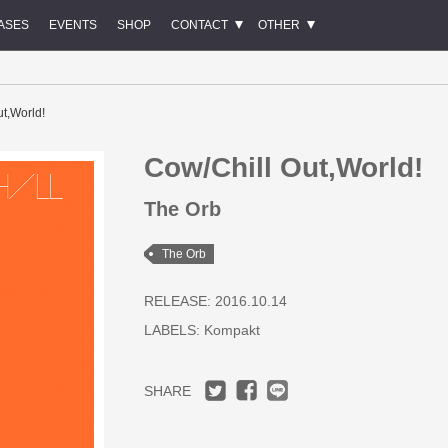
ASES
EVENTS
SHOP
CONTACT
OTHER
t,World!
Cow/Chill Out,World!
The Orb
The Orb
RELEASE: 2016.10.14
LABELS:
Kompakt
SHARE