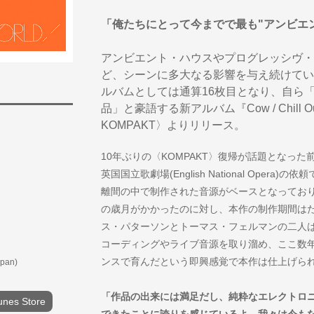
「俺たちにとって今までで最も"アンビエント"な
アンビエント・ハウスやプログレッシヴ・
ど、シーンに多大なる影響を与え続けてい
ルバムとしては通算16枚目となり、自ら「
品」と豪語する新アルバム『Cow / Chill Out,
KOMPAKT〉よりリリース。
10年ぶりの〈KOMPAKT〉復帰が話題となった前作『M
英国国立歌劇場(English National Ope
離間の中で制作された音源がベースとなってお
の歳月がかかったのに対し、本作の制作期間は
ス・パターソンとトーマス・フェルマンの二人
コーディングやライブ音源を取り溜め、ここ数年
ンスで育んだという即興感覚で本作は仕上げら
apan)
「作品の出来には満足だし、純粋なエレクトロ
unes Store
できたことに誇りを感じているよ。我々は今も