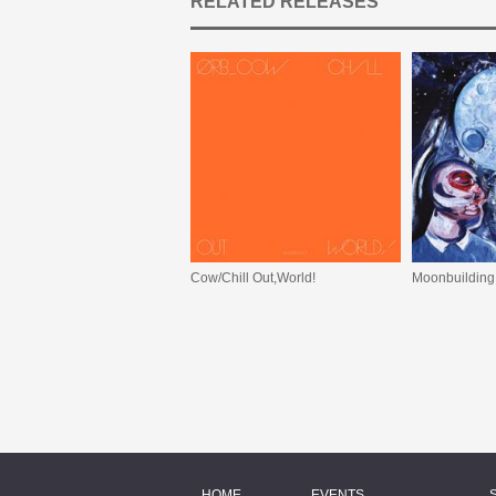
RELATED RELEASES
Cow/Chill Out,World!
Moonbuilding
HOME
EVENTS