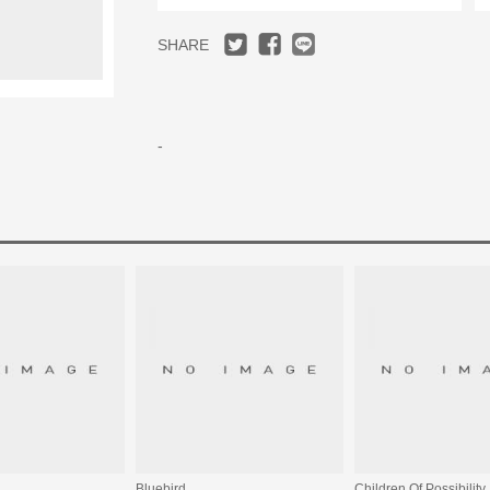
SHARE
-
Bluebird
Children Of Possibility