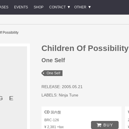
ASES
EVENTS
SHOP
CONTACT
OTHER
f Possibility
Children Of Possibility
One Self
One Self
RELEASE: 2005.05.21
LABELS:
Ninja Tune
CD
国内盤
BRC-126
BUY
¥ 2,381 +tax