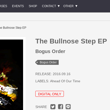
ASES
EVENTS
SHOP
CONTACT
OTHER
e Bullnose Step EP
The Bullnose Step EP
Bogus Order
Bogus Order
RELEASE: 2016.09.16
LABELS:
Ahead Of Our Time
DIGITAL ONLY
SHARE