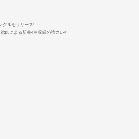
のシングルをリリース!
〉総帥による新曲4曲収録の強力EP!!