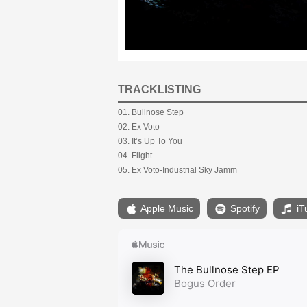
TRACKLISTING
01. Bullnose Step
02. Ex Voto
03. It’s Up To You
04. Flight
05. Ex Voto-Industrial Sky Jamm
Apple Music
Spotify
iT