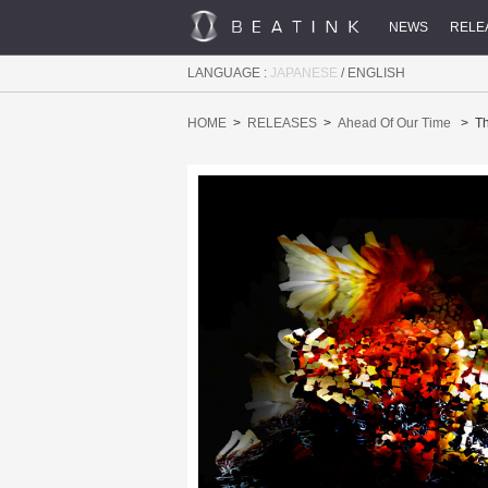
NEWS
RELE
LANGUAGE :
JAPANESE
/
ENGLISH
HOME
RELEASES
Ahead Of Our Time
Th