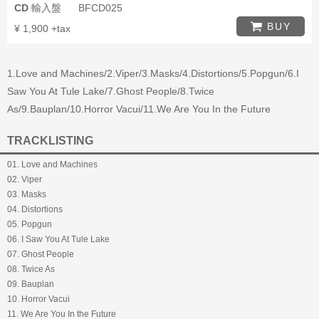
CD
輸入盤
BFCD025
BUY
¥ 1,900 +tax
1.Love and Machines/2.Viper/3.Masks/4.Distortions/5.Popgun/6.I
Saw You At Tule Lake/7.Ghost People/8.Twice
As/9.Bauplan/10.Horror Vacui/11.We Are You In the Future
TRACKLISTING
01. Love and Machines
02. Viper
03. Masks
04. Distortions
05. Popgun
06. I Saw You At Tule Lake
07. Ghost People
08. Twice As
09. Bauplan
10. Horror Vacui
11. We Are You In the Future