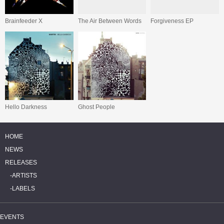
Brainfeeder X
The Air Between Words
Forgiveness EP
Hello Darkness
Ghost People
HOME
NEWS
RELEASES
ARTISTS
LABELS
EVENTS