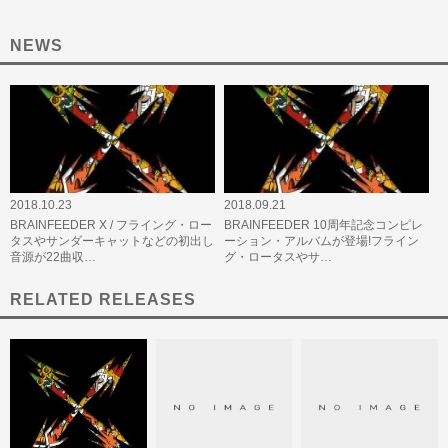
NEWS
2018.10.23
2018.09.21
BRAINFEEDER X / フライング・ロー
BRAINFEEDER 10周年記念コンピレ
タスやサンダーキャットなどの初出し
ーション・アルバムが登場!フライン
音源が22曲収…
グ・ロータスやサ…
RELATED RELEASES