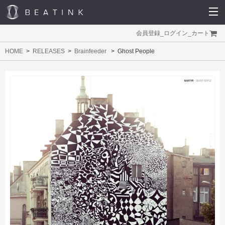
会員登録
_
ログイン
_
カート
HOME
RELEASES
Brainfeeder
Ghost People