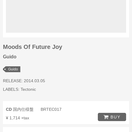
Moods Of Future Joy
Guido
Guido
RELEASE: 2014.03.05
LABELS:
Tectonic
CD
国内仕様盤
BRTEC017
BUY
¥ 1,714 +tax