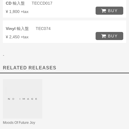
CD
輸入盤
TECCD017
BUY
¥ 1,800 +tax
Vinyl
輸入盤
TEC074
BUY
¥ 2,450 +tax
-
RELATED RELEASES
Moods Of Future Joy