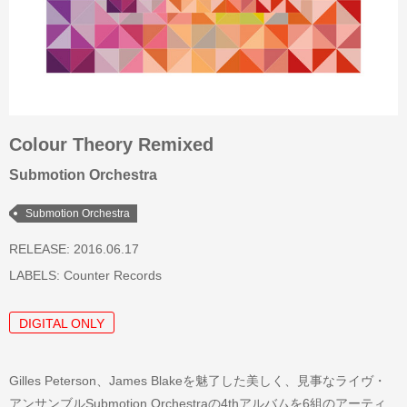
Colour Theory Remixed
Submotion Orchestra
Submotion Orchestra
RELEASE: 2016.06.17
LABELS:
Counter Records
DIGITAL ONLY
Gilles Peterson、James Blakeを魅了した美しく、見事なライヴ・
アンサンブルSubmotion Orchestraの4thアルバムを6組のアーティ