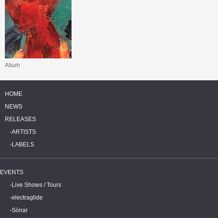
Alium
HOME
NEWS
RELEASES
ARTISTS
LABELS
EVENTS
Live Shows / Tours
electraglide
Sónar