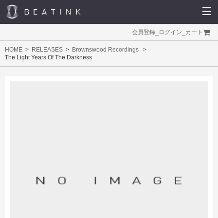
会員登録
_
ログイン
_
カート
HOME
RELEASES
Brownswood Recordings
The Light Years Of The Darkness