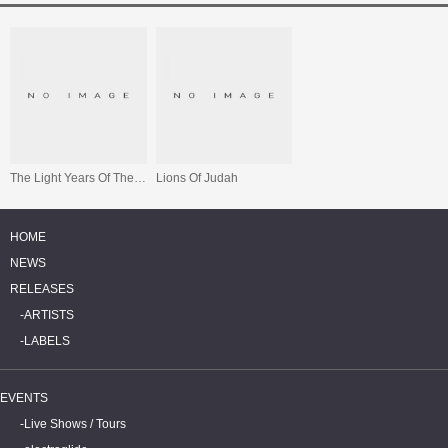
The Light Years Of The Darkness
Lions Of Judah
HOME
NEWS
RELEASES
ARTISTS
LABELS
EVENTS
Live Shows / Tours