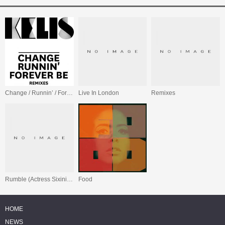
Change / Runnin’ / Forever Be - Remixes
Live In London
Remixes
Rumble (Actress Sixinium Bootleg Mix)
Food
HOME
NEWS