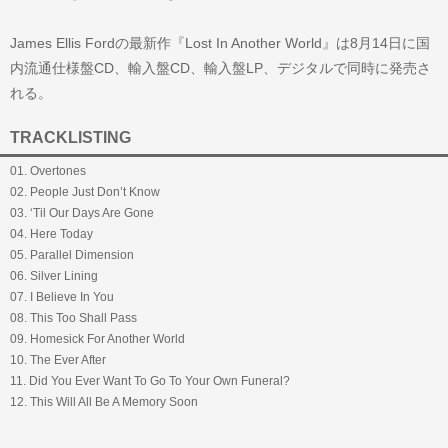
James Ellis Fordの最新作『Lost In Another World』は8月14日に国
内流通仕様盤CD、輸入盤CD、輸入盤LP、デジタルで同時に発売さ
れる。
TRACKLISTING
01. Overtones
02. People Just Don’t Know
03. ‘Til Our Days Are Gone
04. Here Today
05. Parallel Dimension
06. Silver Lining
07. I Believe In You
08. This Too Shall Pass
09. Homesick For Another World
10. The Ever After
11. Did You Ever Want To Go To Your Own Funeral?
12. This Will All Be A Memory Soon