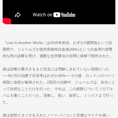
『Lost In Another World』は2025年初頭、わずか2週間強という短
期間で、ジェームズが急性骨髄性白血病(AML)という白血球の攻撃
的な癌の診断を受け、過酷な化学療法の合間に病棟で制作された。
彼は診断の重大さをまだ完全には理解しきれていない段階だった
──9か月の治療で生存率はわずか30%──その後、ロンドンのバーツ
病院に病床が確保された。2回目の治療中、ジェームズは、自分にと
って自然なことだけを行った。それは、この経験についてソロアル
バムを書くことだった。演奏し、歌い、録音し、ミックスまで行っ
た。
彼は仮想スタジオを入れたノートパソコンと安価なマイクを使い、