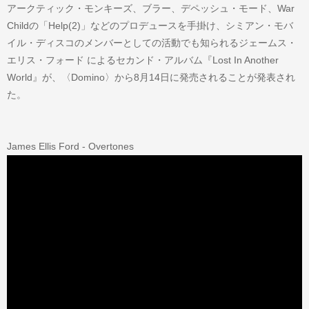
アークティック・モンキーズ、ブラー、デペッシュ・モード、War
Childの「Help(2)」などのプロデュースを手掛け、シミアン・モバ
イル・ディスコのメンバーとしての活動でも知られるジェームス・
エリス・フォード によるセカンド・アルバム『Lost In Another
World』が、〈Domino〉から8月14日に発売されることが発表され
た。
James Ellis Ford - Overtones