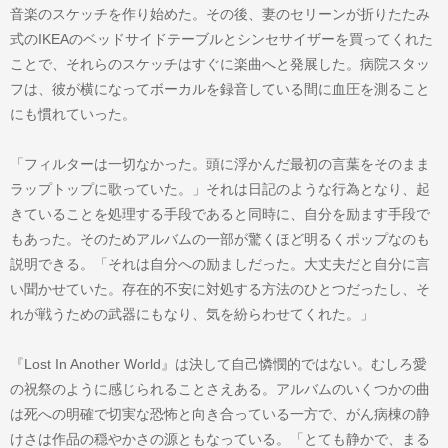
音楽のスケッチを作り始めた。その後、妻のセリーンが折りたたみ
式のIKEAのベッドサイドテーブルとシンセサイザーを買ってくれた
ことで、それらのスケッチはすぐに楽曲へと発展した。病院スタッ
フは、彼が横になってボーカルを録音している間に血圧を測ること
にも慣れていった。
「フィルターは一切なかった。頭に浮かんだ最初の言葉をそのまま
ラップトップに歌っていた。」それは日記のような行為となり、起
きていることを処理する手段であると同時に、自分を励ます手段で
もあった。そのためアルバムの一部が驚くほど明るくポップなのも
説明できる。「それは自分への励ましだった。大丈夫だと自分に言
い聞かせていた。存在的不安に対処する方法のひとつだったし、そ
れが戦うための武器にもなり、気を紛らわせてくれた。」
『Lost In Another World』は決して自己憐憫的ではない。むしろ愛
の祝祭のように感じられることさえある。アルバムのいくつかの曲
は死への明確で切実な恐怖と向き合っている一方で、がん病棟の静
けさは作品の穏やかさの源ともなっている。「とても静かで、まる