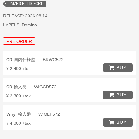
JAMES ELLIS FORD
RELEASE: 2026.08.14
LABELS:
Domino
PRE ORDER
CD
国内仕様盤
BRWG572
BUY
¥ 2,400 +tax
CD
輸入盤
WIGCD572
BUY
¥ 2,300 +tax
Vinyl
輸入盤
WIGLP572
BUY
¥ 4,300 +tax