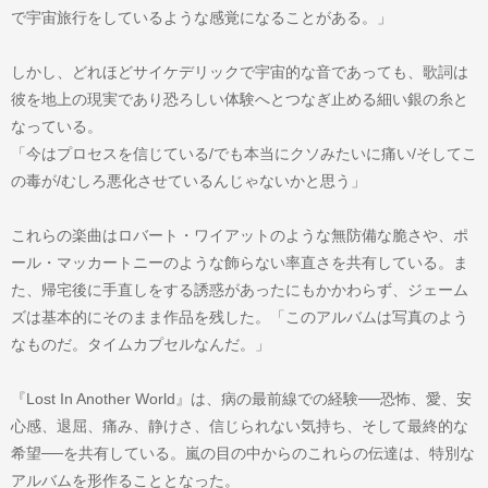
で宇宙旅行をしているような感覚になることがある。」
しかし、どれほどサイケデリックで宇宙的な音であっても、歌詞は
彼を地上の現実であり恐ろしい体験へとつなぎ止める細い銀の糸と
なっている。
「今はプロセスを信じている/でも本当にクソみたいに痛い/そしてこ
の毒が/むしろ悪化させているんじゃないかと思う」
これらの楽曲はロバート・ワイアットのような無防備な脆さや、ポ
ール・マッカートニーのような飾らない率直さを共有している。ま
た、帰宅後に手直しをする誘惑があったにもかかわらず、ジェーム
ズは基本的にそのまま作品を残した。「このアルバムは写真のよう
なものだ。タイムカプセルなんだ。」
『Lost In Another World』は、病の最前線での経験──恐怖、愛、安
心感、退屈、痛み、静けさ、信じられない気持ち、そして最終的な
希望──を共有している。嵐の目の中からのこれらの伝達は、特別な
アルバムを形作ることとなった。