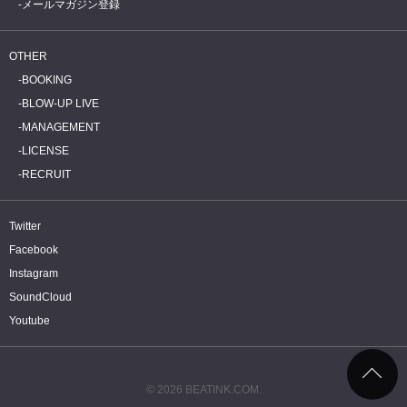
メールマガジン登録
OTHER
BOOKING
BLOW-UP LIVE
MANAGEMENT
LICENSE
RECRUIT
Twitter
Facebook
Instagram
SoundCloud
Youtube
© 2026 BEATINK.COM.