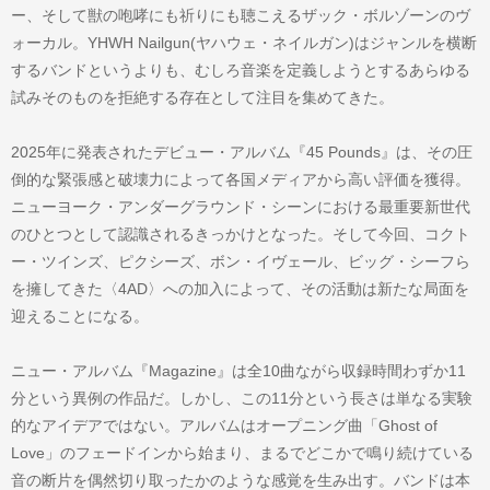
ー、そして獣の咆哮にも祈りにも聴こえるザック・ボルゾーンのヴ
ォーカル。YHWH Nailgun(ヤハウェ・ネイルガン)はジャンルを横断
するバンドというよりも、むしろ音楽を定義しようとするあらゆる
試みそのものを拒絶する存在として注目を集めてきた。
2025年に発表されたデビュー・アルバム『45 Pounds』は、その圧
倒的な緊張感と破壊力によって各国メディアから高い評価を獲得。
ニューヨーク・アンダーグラウンド・シーンにおける最重要新世代
のひとつとして認識されるきっかけとなった。そして今回、コクト
ー・ツインズ、ピクシーズ、ボン・イヴェール、ビッグ・シーフら
を擁してきた〈4AD〉への加入によって、その活動は新たな局面を
迎えることになる。
ニュー・アルバム『Magazine』は全10曲ながら収録時間わずか11
分という異例の作品だ。しかし、この11分という長さは単なる実験
的なアイデアではない。アルバムはオープニング曲「Ghost of
Love」のフェードインから始まり、まるでどこかで鳴り続けている
音の断片を偶然切り取ったかのような感覚を生み出す。バンドは本