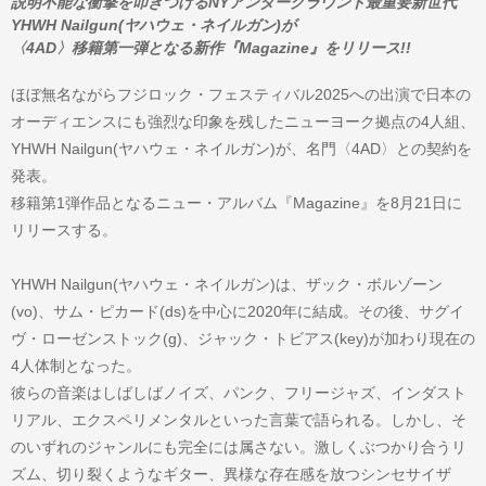
説明不能な衝撃を叩きつけるNYアンダーグラウンド最重要新世代
YHWH Nailgun(ヤハウェ・ネイルガン)が
〈4AD〉移籍第一弾となる新作『Magazine』をリリース!!
ほぼ無名ながらフジロック・フェスティバル2025への出演で日本の
オーディエンスにも強烈な印象を残したニューヨーク拠点の4人組、
YHWH Nailgun(ヤハウェ・ネイルガン)が、名門〈4AD〉との契約を
発表。
移籍第1弾作品となるニュー・アルバム『Magazine』を8月21日に
リリースする。
YHWH Nailgun(ヤハウェ・ネイルガン)は、ザック・ボルゾーン
(vo)、サム・ピカード(ds)を中心に2020年に結成。その後、サグイ
ヴ・ローゼンストック(g)、ジャック・トビアス(key)が加わり現在の
4人体制となった。
彼らの音楽はしばしばノイズ、パンク、フリージャズ、インダスト
リアル、エクスペリメンタルといった言葉で語られる。しかし、そ
のいずれのジャンルにも完全には属さない。激しくぶつかり合うリ
ズム、切り裂くようなギター、異様な存在感を放つシンセサイザ