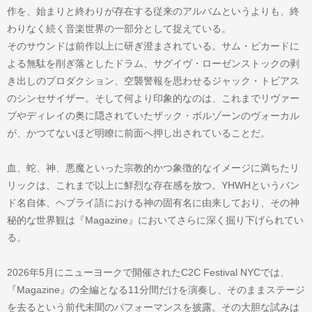
作を、始まりと終わりが存在する従来のアルバムというよりも、終
わりなく続く音楽世界の一部分として捉えている。
そのサウンドは前作以上に研ぎ澄まされている。サム・ピカードに
よる無駄を削ぎ落としたドラム、サグイヴ・ローゼンストックの剥
き出しのプロダクション、空襲警報を思わせるジャック・トビアス
のシンセサイザー。そして何より印象的なのは、これまでリヴァー
ブやディレイの奥に隠されていたザック・ボルゾーンのヴォーカル
が、かつてないほど明瞭に前面へ押し出されていることだ。
血、蛇、神、悪魔といった宗教的かつ象徴的なイメージに満ちたリ
リックは、これまで以上に鮮烈な存在感を放つ。YHWHというバン
ド名自体、ヘブライ語における神の固有名に由来しており、その神
秘的な世界観は『Magazine』においてさらに深く掘り下げられてい
る。
2026年5月にニューヨークで開催されたC2C Festival NYCでは、
『Magazine』の全編となる11分間だけを演奏し、そのままステージ
を去るという前代未聞のパフォーマンスを披露。その大胆な試みは