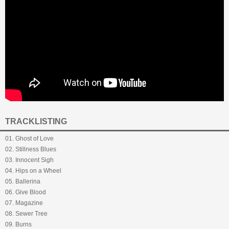
TRACKLISTING
01. Ghost of Love
02. Stillness Blues
03. Innocent Sigh
04. Hips on a Wheel
05. Ballerina
06. Give Blood
07. Magazine
08. Sewer Tree
09. Burns