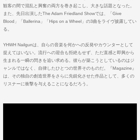
観客の間で混乱と興奮の両方を巻き起こし、大きな話題となった。
また、先日出演したThe Adam Friedland Showでは、「Give
Blood」「Ballerina」「Hips on a Wheel」の3曲をライヴ披露してい
る。
YHWH Nailgunは、自らの音楽を何かへの反発やカウンターとして
捉えてはいない。流行への迎合も拒絶もせず、ただ直感と即興から
生まれる一瞬の閃きを追い求める。彼らが築こうとしているのはジ
ャンルではなく、自律したひとつの世界そのものだ。『Magazine』
は、その独自の創造世界をさらに先鋭化させた作品として、多くの
リスナーに衝撃を与えることになるだろう。