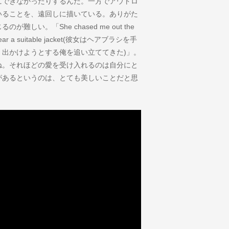
にできなかったりするんだ。一方でアウトロ
いることを、遠回しに描いている。ありがた
い。「She chased me out the
uld wear a suitable jacket(彼女はヘアブラシを手
出かけようとする俺を追い立ててきた)」。
ね。それほどの愛を受け入れるのは自分にと
があるというのは、とても美しいことだと思