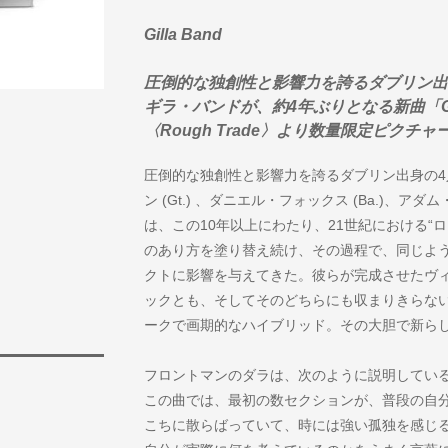
Gilla Band
圧倒的な独創性と影響力を誇るダブリン出
ギラ・バンドが、約4年ぶりとなる新曲「Gir
〈Rough Trade〉より数量限定ピク
圧倒的な独創性と影響力を誇るダブリン出身の4人
ン (Gt.) 、ダニエル・フォックス (Ba.)、アダ
は、この10年以上にわたり、21世紀における“
のあり方を塗り替え続け、その過程で、同じよ
クトに影響を与えてきた。彼らが完成させたヴ
ックとも、そしてそのどちらにも収まりきらな
ークで画期的なハイブリッド。その大胆で新らしい提
フロントマンのダラは、次のように説明してい
この曲では、最初の数セクションが、普段の自
こちに散らばっていて、時には強い孤独を感じ