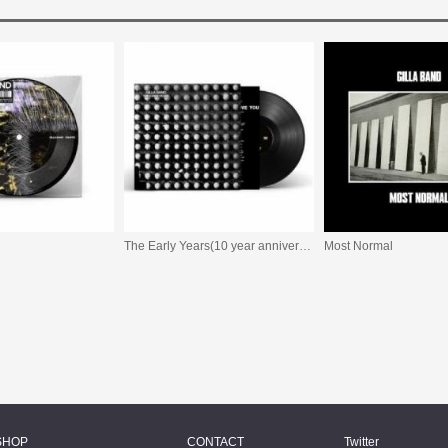
The Early Years(10 year anniversary)
Most Normal
SHOP
CONTACT
Twitter