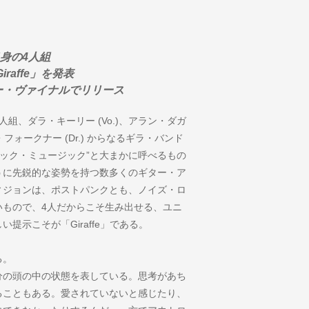
身の4人組
affe」を発表
チャー・ヴァイナルでリリース
組、ダラ・キーリー (Vo.)、アラン・ダガ
ム・フォークナー (Dr.) からなるギラ・バンド
ロック・ミュージック”と大まかに呼べるもの
うに先鋭的な姿勢を持つ数多くのギター・ア
ィジョンは、ポストパンクとも、ノイズ・ロ
いもので、4人だからこそ生み出せる、ユニ
示こそが「Giraffe」である。
る。
分の頭の中の状態を表している。思考があち
ることもある。愛されていないと感じたり、