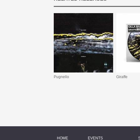
Pugnello
Giraffe
HOME
EVENTS