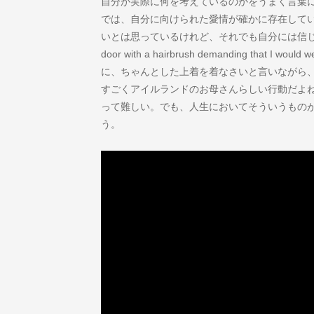
自分が実際に何を考えているのかをうまく言葉
では、自分に向けられた愛情が確かに存在して
いとは思っているけれど、それでも自分には信じるのが難し
door with a hairbrush demanding that I wo
に、ちゃんとした上着を着なさいと言いながら、
すごくアイルランドのお母さんらしい行動だよ
って難しい。でも、人生においてそういうもの
う。