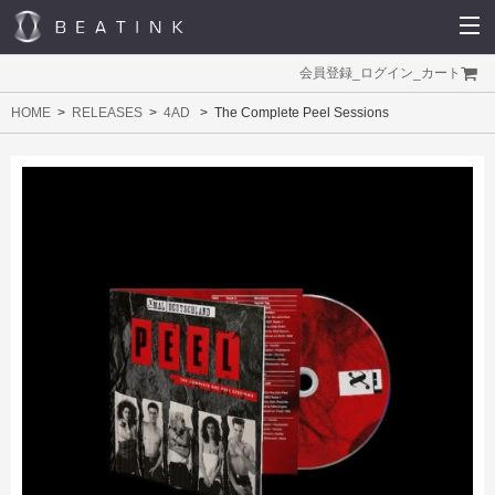
会員登録
_
ログイン
_
カート
HOME
RELEASES
4AD
The Complete Peel Sessions