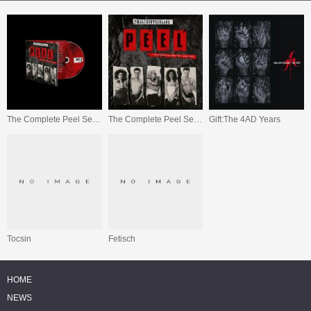
The Complete Peel Sessions
The Complete Peel Sessions
Gift:The 4AD Years
Tocsin
Fetisch
HOME
NEWS