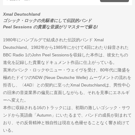
Xmal Deutschland
ゴシック・ロックの先駆者にして伝説的バンド
Peel Sessions の貴重な音源がリマスターで蘇る!
1980年にハンブルグで結成された伝説的バンド Xmal
Deutschland。1982年から1985年にかけて4回にわたり録音された
BBC Radio 1のJohn Peel Sessionsを収録した本作は、彼女たちの
進化を記録した貴重なドキュメント作品に仕上がっている。
英米のパンク・ロックやニュー・ウェイヴを受け、80年代に隆盛を
極めたドイツのNDW (Neue Deutsche Welle) ムーヴメントの流れを
拒否し、〈4AD〉との契約に至ったXmal Deutschlandは、男性中心
の旧来の音楽業界の偏見に直面しながらも、それを見事にエネルギ
ーへ変えた。
本作に収録される16のトラックには、初期の激しいゴシック・サウ
ンドから英語曲「Autumn」にいたるまで、バンドの成長が刻まれて
おり、その反骨精神と独自性は現在も色褪せることなく響き続けて
いる。